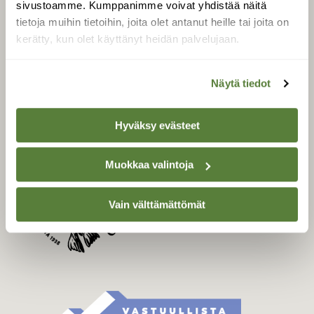
sivustoamme. Kumppanimme voivat yhdistää näitä
Tilaa Suomen Luonto
tietoja muihin tietoihin, joita olet antanut heille tai joita on
Tilaa digilukuoikeus
kerätty, kun olet käyttänyt heidän palvelujaan.
Äänestä parasta juttua
Tilaa uutiskirje
Näytä tiedot
Hyväksy evästeet
SUOMEN LUONNON­
SUOJELU­LIITTO
Muokkaa valintoja
Suomen Luonto -lehden
Suomen
kustantaja on
luonnonsuojelu­liitto
.
Vain välttämättömät