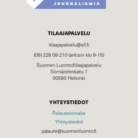
TILAAJAPALVELU
tilaajapalvelu@sll.fi
(09) 228 08 210 (arkisin klo 9-15)
Suomen Luonto/tilaajapalvelu
Sörnäistenkatu 1
00580 Helsinki
YHTEYSTIEDOT
Palautelomake
Yhteystiedot
palaute@suomenluonto.fi