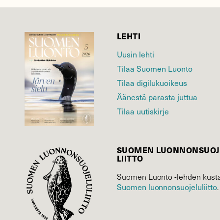
LEHTI
Uusin lehti
Tilaa Suomen Luonto
Tilaa digilukuoikeus
Äänestä parasta juttua
Tilaa uutiskirje
SUOMEN LUONNON­SUOJ
LIITTO
Suomen Luonto -lehden kusta
Suomen luonnonsuojelu­liitto
.