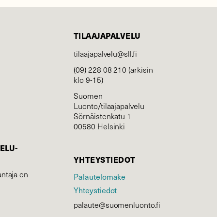
TILAAJAPALVELU
tilaajapalvelu@sll.fi
(09) 228 08 210 (arkisin
klo 9-15)
Suomen
Luonto/tilaajapalvelu
Sörnäistenkatu 1
00580 Helsinki
ELU­
YHTEYSTIEDOT
ntaja on
Palautelomake
Yhteystiedot
palaute@suomenluonto.fi