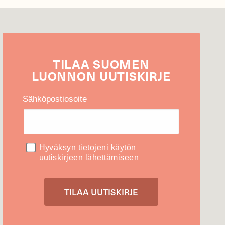
TILAA
SUOMEN
LUONNON
UUTIS­KIRJE
Sähköpostiosoite
Hyväksyn tietojeni käytön
uutiskirjeen lähettämiseen