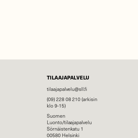
TILAAJAPALVELU
tilaajapalvelu@sll.fi
(09) 228 08 210 (arkisin
klo 9-15)
Suomen
Luonto/tilaajapalvelu
Sörnäistenkatu 1
00580 Helsinki