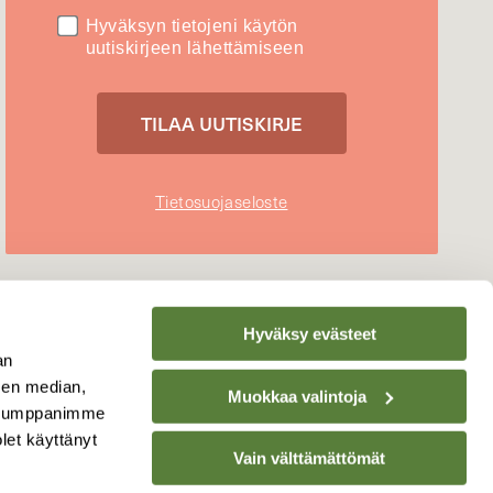
Hyväksyn tietojeni käytön
uutiskirjeen lähettämiseen
Tietosuojaseloste
Hyväksy evästeet
an
sen median,
Muokkaa valintoja
. Kumppanimme
olet käyttänyt
Vain välttämättömät