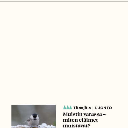
|
Tilaajille
LUONTO
Muistin varassa –
miten eläimet
muistavat?