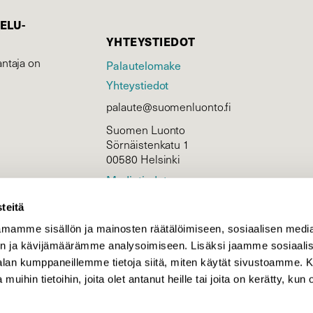
ELU­
YHTEYSTIEDOT
ntaja on
Palautelomake
Yhteystiedot
palaute@suomenluonto.fi
Suomen Luonto
Sörnäistenkatu 1
00580 Helsinki
Mediatiedot
Tietosuojaseloste
teitä
mamme sisällön ja mainosten räätälöimiseen, sosiaalisen medi
n ja kävijämäärämme analysoimiseen. Lisäksi jaamme sosiaali
KIRJAUDU
-alan kumppaneillemme tietoja siitä, miten käytät sivustoamme
 muihin tietoihin, joita olet antanut heille tai joita on kerätty, kun 