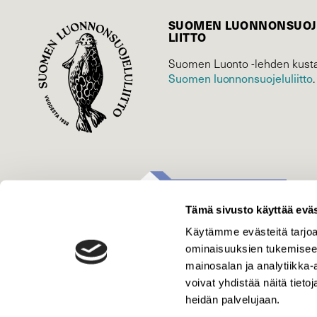
SUOMEN LUONNON­SUOJ
LIITTO
Suomen Luonto -lehden kusta
Suomen luonnonsuojelu­liitto
.
Tämä sivusto käyttää eväs
Käytämme evästeitä tarjoa
ominaisuuksien tukemisee
mainosalan ja analytiikka
voivat yhdistää näitä tietoja
heidän palvelujaan.