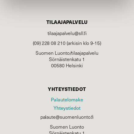
TILAAJAPALVELU
tilaajapalvelu@sll.fi
(09) 228 08 210 (arkisin klo 9-15)
Suomen Luonto/tilaajapalvelu
Sörnäistenkatu 1
00580 Helsinki
YHTEYSTIEDOT
Palautelomake
Yhteystiedot
palaute@suomenluonto.fi
Suomen Luonto
Sörnäistenkatu 1