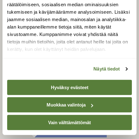
Tilaa digilukuoikeus
räätälöimiseen, sosiaalisen median ominaisuuksien
Äänestä parasta juttua
tukemiseen ja kävijämäärämme analysoimiseen. Lisäksi
jaamme sosiaalisen median, mainosalan ja analytiikka-
Tilaa uutiskirje
alan kumppaneillemme tietoja siitä, miten käytät
sivustoamme. Kumppanimme voivat yhdistää näitä
tietoja muihin tietoihin, joita olet antanut heille tai joita on
SUOMEN LUONNON­
kerätty, kun olet käyttänyt heidän palvelujaan.
SUOJELU­LIITTO
Suomen Luonto -lehden
Näytä tiedot
Suomen
kustantaja on
luonnonsuojelu­liitto
.
Hyväksy evästeet
Muokkaa valintoja
Vain välttämättömät