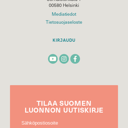
00580 Helsinki
Mediatiedot
Tietosuojaseloste
KIRJAUDU
TILAA
SUOMEN
LUONNON
UUTIS­KIRJE
Sähköpostiosoite