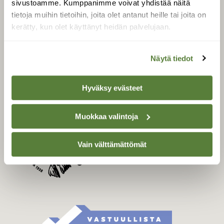
sivustoamme. Kumppanimme voivat yhdistää näitä
Tilaa Suomen Luonto
tietoja muihin tietoihin, joita olet antanut heille tai joita on
Tilaa digilukuoikeus
kerätty, kun olet käyttänyt heidän palvelujaan.
Äänestä parasta juttua
Tilaa uutiskirje
Näytä tiedot
Hyväksy evästeet
SUOMEN LUONNON­
SUOJELU­LIITTO
Muokkaa valintoja
Suomen Luonto -lehden
kustantaja on
Suomen
luonnonsuojelu­liitto
.
Vain välttämättömät