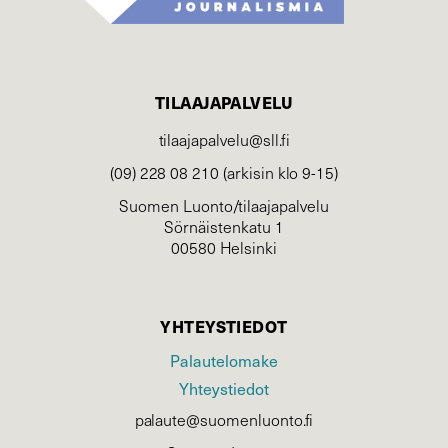
TILAAJAPALVELU
tilaajapalvelu@sll.fi
(09) 228 08 210 (arkisin klo 9-15)
Suomen Luonto/tilaajapalvelu
Sörnäistenkatu 1
00580 Helsinki
YHTEYSTIEDOT
Palautelomake
Yhteystiedot
palaute@suomenluonto.fi