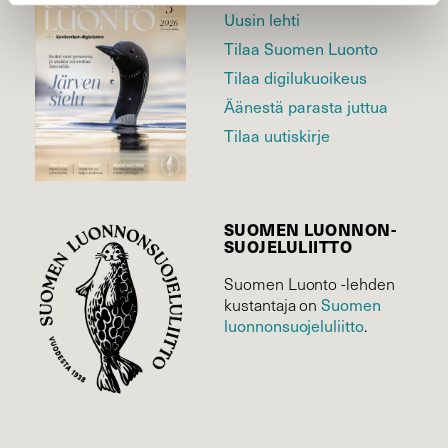
Uusin lehti
Tilaa Suomen Luonto
Tilaa digilukuoikeus
Äänestä parasta juttua
Tilaa uutiskirje
SUOMEN LUONNON­
SUOJELU­LIITTO
Suomen Luonto -lehden
Suomen
kustantaja on
luonnonsuojelu­liitto
.