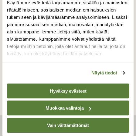
Käytämme evästeitä tarjoamamme sisällön ja mainosten
räätälöimiseen, sosiaalisen median ominaisuuksien
tukemiseen ja kävijämäärämme analysoimiseen. Lisäksi
NISÄKKÄÄT
jaamme sosiaalisen median, mainosalan ja analytiikka-
Mursun tulo Itämerelle on
alan kumppaneillemme tietoja siitä, miten käytät
ihme, mutta kaksi kuukautta
sivustoamme. Kumppanimme voivat yhdistää näitä
vieraalla merellä on jo käynyt
tietoja muihin tietoihin, joita olet antanut heille tai joita on
sen voimille
kerätty, kun olet käyttänyt heidän palvelujaan.
Näytä tiedot
Hyväksy evästeet
Muokkaa valintoja
Vain välttämättömät
LEHTI