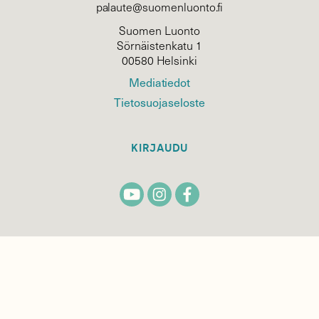
palaute@suomenluonto.fi
Suomen Luonto
Sörnäistenkatu 1
00580 Helsinki
Mediatiedot
Tietosuojaseloste
KIRJAUDU
TILAA
SUOMEN