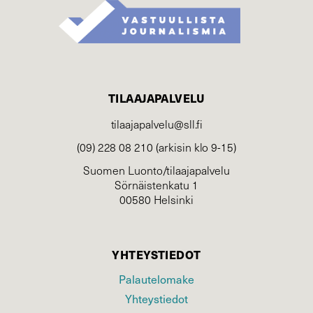
TILAAJAPALVELU
tilaajapalvelu@sll.fi
(09) 228 08 210 (arkisin klo 9-15)
Suomen Luonto/tilaajapalvelu
Sörnäistenkatu 1
00580 Helsinki
YHTEYSTIEDOT
Palautelomake
Yhteystiedot