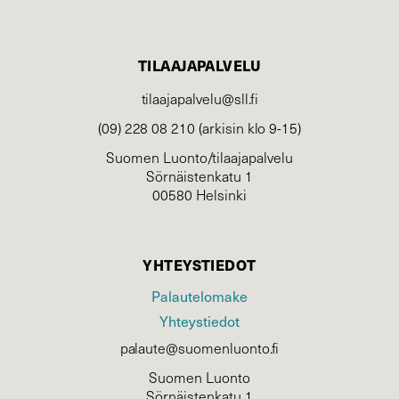
TILAAJAPALVELU
tilaajapalvelu@sll.fi
(09) 228 08 210 (arkisin klo 9-15)
Suomen Luonto/tilaajapalvelu
Sörnäistenkatu 1
00580 Helsinki
YHTEYSTIEDOT
Palautelomake
Yhteystiedot
palaute@suomenluonto.fi
Suomen Luonto
Sörnäistenkatu 1