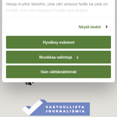
Tilaa digilukuoikeus
tietoja muihin tietoihin, joita olet antanut heille tai joita on
Äänestä parasta juttua
kerätty, kun olet käyttänyt heidän palvelujaan.
Tilaa uutiskirje
Näytä tiedot
SUOMEN LUONNON­
Hyväksy evästeet
SUOJELU­LIITTO
Suomen Luonto -lehden
Muokkaa valintoja
Suomen
kustantaja on
luonnonsuojelu­liitto
.
Vain välttämättömät