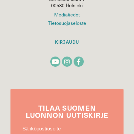
00580 Helsinki
Mediatiedot
Tietosuojaseloste
KIRJAUDU
TILAA
SUOMEN
LUONNON
UUTIS­KIRJE
Sähköpostiosoite