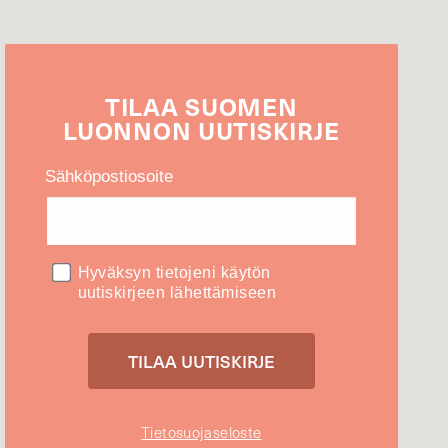
TILAA
SUOMEN
LUONNON
UUTIS­KIRJE
Sähköpostiosoite
Hyväksyn tietojeni käytön
uutiskirjeen lähettämiseen
Tietosuojaseloste