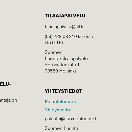
TILAAJAPALVELU
tilaajapalvelu@sll.fi
(09) 228 08 210 (arkisin
klo 9-15)
Suomen
Luonto/tilaajapalvelu
Sörnäistenkatu 1
00580 Helsinki
ELU­
YHTEYSTIEDOT
ntaja on
Palautelomake
Yhteystiedot
palaute@suomenluonto.fi
Suomen Luonto