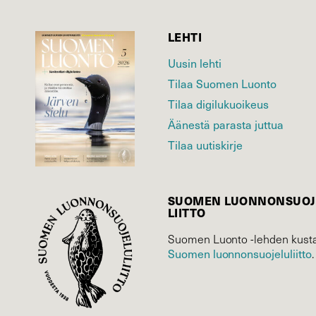
LEHTI
Uusin lehti
Tilaa Suomen Luonto
Tilaa digilukuoikeus
Äänestä parasta juttua
Tilaa uutiskirje
SUOMEN LUONNON­SUOJ
LIITTO
Suomen Luonto -lehden kusta
Suomen luonnonsuojelu­liitto
.