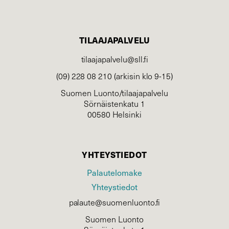
TILAAJAPALVELU
tilaajapalvelu@sll.fi
(09) 228 08 210 (arkisin klo 9-15)
Suomen Luonto/tilaajapalvelu
Sörnäistenkatu 1
00580 Helsinki
YHTEYSTIEDOT
Palautelomake
Yhteystiedot
palaute@suomenluonto.fi
Suomen Luonto