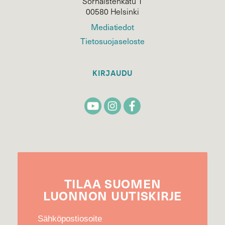
Sörnäistenkatu 1
00580 Helsinki
Mediatiedot
Tietosuojaseloste
KIRJAUDU
TILAA
SUOMEN
LUONNON
UUTIS­KIRJE
Sähköpostiosoite