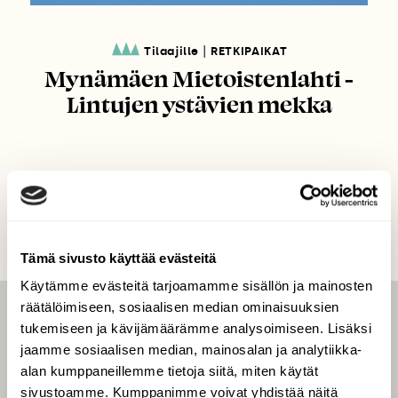
|
Tilaajille
RETKIPAIKAT
Mynämäen Mietoistenlahti -
Lintujen ystävien mekka
Tämä sivusto käyttää evästeitä
Käytämme evästeitä tarjoamamme sisällön ja mainosten
räätälöimiseen, sosiaalisen median ominaisuuksien
LEHTI
tukemiseen ja kävijämäärämme analysoimiseen. Lisäksi
jaamme sosiaalisen median, mainosalan ja analytiikka-
Uusin lehti
alan kumppaneillemme tietoja siitä, miten käytät
Tilaa Suomen Luonto
sivustoamme. Kumppanimme voivat yhdistää näitä