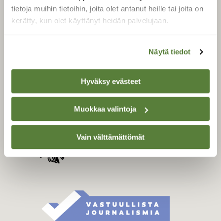
Tilaa digilukuoikeus
tietoja muihin tietoihin, joita olet antanut heille tai joita on
Äänestä parasta juttua
kerätty, kun olet käyttänyt heidän palvelujaan.
Tilaa uutiskirje
Näytä tiedot
Hyväksy evästeet
SUOMEN LUONNON­
SUOJELU­LIITTO
Suomen Luonto -lehden
Muokkaa valintoja
Suomen
kustantaja on
luonnonsuojelu­liitto
.
Vain välttämättömät