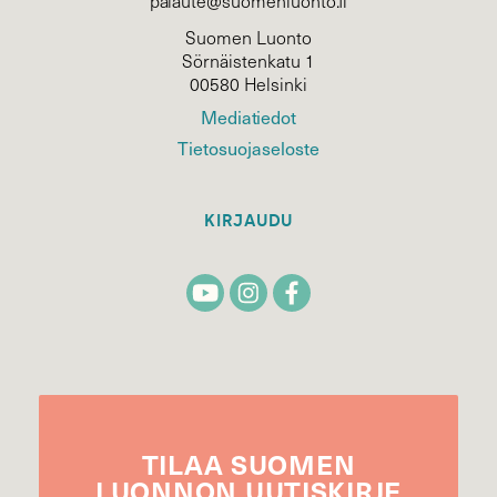
palaute@suomenluonto.fi
Suomen Luonto
Sörnäistenkatu 1
00580 Helsinki
Mediatiedot
Tietosuojaseloste
KIRJAUDU
TILAA
SUOMEN
LUONNON
UUTIS­KIRJE