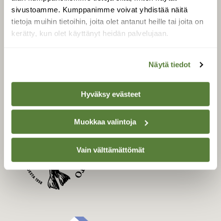
Uusin lehti
sivustoamme. Kumppanimme voivat yhdistää näitä
Tilaa Suomen Luonto
tietoja muihin tietoihin, joita olet antanut heille tai joita on
Tilaa digilukuoikeus
kerätty, kun olet käyttänyt heidän palvelujaan.
Äänestä parasta juttua
Tilaa uutiskirje
Näytä tiedot
Hyväksy evästeet
SUOMEN LUONNON­
SUOJELU­LIITTO
Muokkaa valintoja
Suomen Luonto -lehden
kustantaja on
Suomen
Vain välttämättömät
luonnonsuojelu­liitto
.