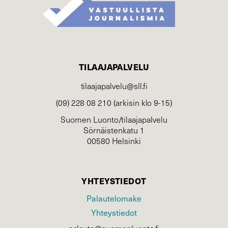
TILAAJAPALVELU
tilaajapalvelu@sll.fi
(09) 228 08 210 (arkisin klo 9-15)
Suomen Luonto/tilaajapalvelu
Sörnäistenkatu 1
00580 Helsinki
YHTEYSTIEDOT
Palautelomake
Yhteystiedot