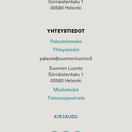
Sörnäistenkatu 1
00580 Helsinki
YHTEYSTIEDOT
Palautelomake
Yhteystiedot
palaute@suomenluonto.fi
Suomen Luonto
Sörnäistenkatu 1
00580 Helsinki
Mediatiedot
Tietosuojaseloste
KIRJAUDU