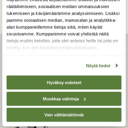
räätälöimiseen, sosiaalisen median ominaisuuksien
tukemiseen ja kävijämäärämme analysoimiseen. Lisäksi
jaamme sosiaalisen median, mainosalan ja analytiikka-
alan kumppaneillemme tietoja siitä, miten käytät
sivustoamme. Kumppanimme voivat yhdistää näitä
tietoja muihin tietoihin, joita olet antanut heille tai joita on
kerätty, kun olet käyttänyt heidän palvelujaan.
LEHTI
Uusin lehti
Näytä tiedot
Tilaa Suomen Luonto
Tilaa digilukuoikeus
Hyväksy evästeet
Äänestä parasta juttua
Tilaa uutiskirje
Muokkaa valintoja
Vain välttämättömät
SUOMEN LUONNON­
SUOJELU­LIITTO