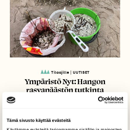
|
Tilaajille
UUTISET
Ympäristö Nyt: Hangon
rasvapäästön tutkinta
lopetettiin – rasvaa kerätty jo
melkein 20 tonnia
Tämä sivusto käyttää evästeitä
Käytämme evästeitä tarjoamamme sisällön ja mainosten