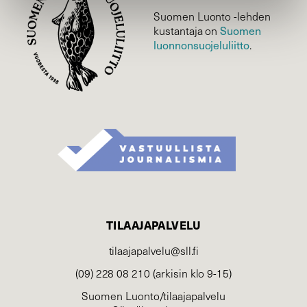
Suomen Luonto -lehden
Suomen
kustantaja on
luonnonsuojelu­liitto
.
TILAAJAPALVELU
tilaajapalvelu@sll.fi
(09) 228 08 210 (arkisin klo 9-15)
Suomen Luonto/tilaajapalvelu