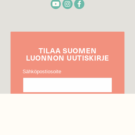
TILAA
SUOMEN
LUONNON
UUTIS­KIRJE
Sähköpostiosoite
Hyväksyn tietojeni käytön uutiskirjeen
lähettämiseen