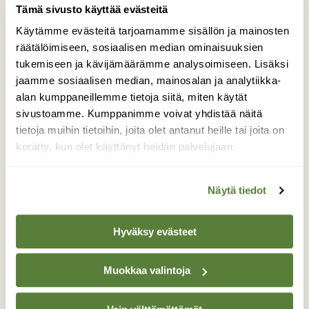
Tämä sivusto käyttää evästeitä
Käytämme evästeitä tarjoamamme sisällön ja mainosten
BLOGI: VUOSI LUONNOSSA
räätälöimiseen, sosiaalisen median ominaisuuksien
Yksi linkki talviruokintaan
tukemiseen ja kävijämäärämme analysoimiseen. Lisäksi
jaamme sosiaalisen median, mainosalan ja analytiikka-
alan kumppaneillemme tietoja siitä, miten käytät
sivustoamme. Kumppanimme voivat yhdistää näitä
tietoja muihin tietoihin, joita olet antanut heille tai joita on
kerätty, kun olet käyttänyt heidän palvelujaan.
Näytä tiedot
Hyväksy evästeet
Muokkaa valintoja