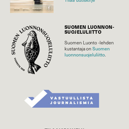
SUOMEN LUONNON­
SUOJELU­LIITTO
Suomen Luonto -lehden
Suomen
kustantaja on
luonnonsuojelu­liitto
.