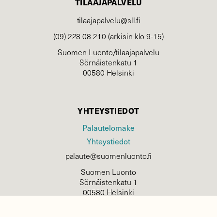
TILAAJAPALVELU
tilaajapalvelu@sll.fi
(09) 228 08 210 (arkisin klo 9-15)
Suomen Luonto/tilaajapalvelu
Sörnäistenkatu 1
00580 Helsinki
YHTEYSTIEDOT
Palautelomake
Yhteystiedot
palaute@suomenluonto.fi
Suomen Luonto
Sörnäistenkatu 1
00580 Helsinki
Mediatiedot