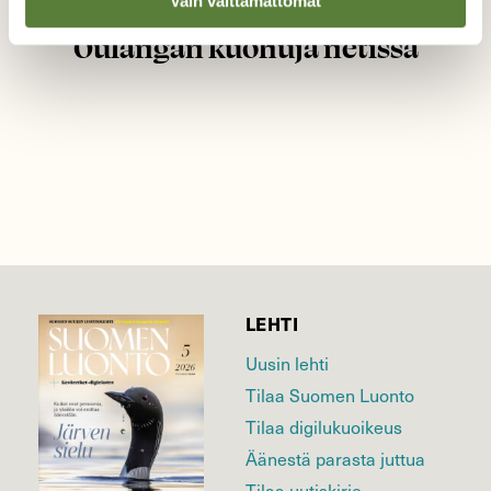
Vain välttämättömät
VINKIT
Oulangan kuohuja netissä
LEHTI
Uusin lehti
Tilaa Suomen Luonto
Tilaa digilukuoikeus
Äänestä parasta juttua
Tilaa uutiskirje