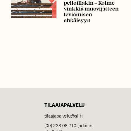
pelloillakin – Kolme
vinkkiä muovijätteen
leviämisen
ehkäisyyn
TILAAJAPALVELU
tilaajapalvelu@sll.fi
(09) 228 08 210 (arkisin