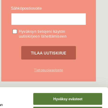
Sähköpostiosoite
Hyväksyn tietojeni käytön
uutiskirjeen lähettämiseen
Tietosuojaseloste
Hyväksy evästeet
an