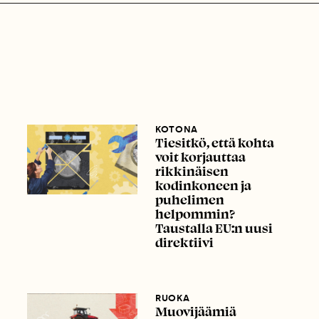
KOTONA
Tiesitkö, että kohta
voit korjauttaa
rikkinäisen
kodinkoneen ja
puhelimen
helpommin?
Taustalla EU:n uusi
direktiivi
RUOKA
Muovijäämiä