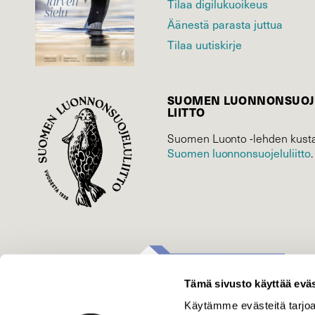
Tilaa digilukuoikeus
Äänestä parasta juttua
Tilaa uutiskirje
SUOMEN LUONNON­SUOJ
LIITTO
Suomen Luonto -lehden kusta
Suomen luonnonsuojelu­liitto
.
Tämä sivusto käyttää eväs
Käytämme evästeitä tarjoa