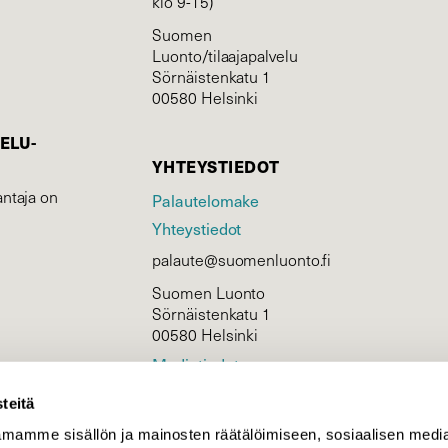
klo 9-15)
Suomen
Luonto/tilaajapalvelu
Sörnäistenkatu 1
00580 Helsinki
ELU­
YHTEYSTIEDOT
ntaja on
Palautelomake
Yhteystiedot
palaute@suomenluonto.fi
Suomen Luonto
Sörnäistenkatu 1
00580 Helsinki
Mediatiedot
Tietosuojaseloste
teitä
mamme sisällön ja mainosten räätälöimiseen, sosiaalisen medi