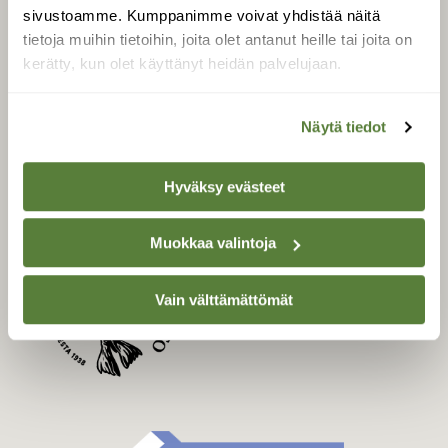
Uusin lehti
sivustoamme. Kumppanimme voivat yhdistää näitä
Tilaa Suomen Luonto
tietoja muihin tietoihin, joita olet antanut heille tai joita on
Tilaa digilukuoikeus
kerätty, kun olet käyttänyt heidän palvelujaan.
Äänestä parasta juttua
Tilaa uutiskirje
Näytä tiedot
Hyväksy evästeet
SUOMEN LUONNON­
SUOJELU­LIITTO
Muokkaa valintoja
Suomen Luonto -lehden
kustantaja on
Suomen
Vain välttämättömät
luonnonsuojelu­liitto
.