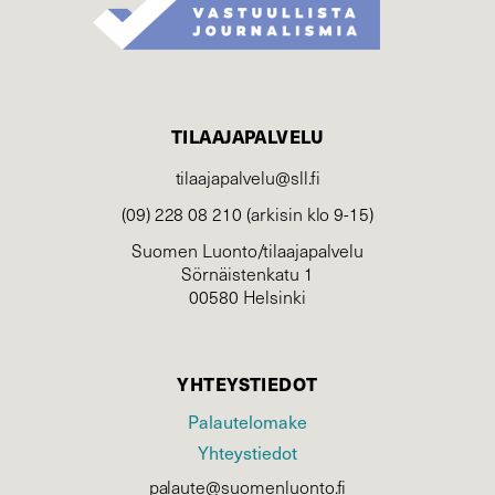
TILAAJAPALVELU
tilaajapalvelu@sll.fi
(09) 228 08 210 (arkisin klo 9-15)
Suomen Luonto/tilaajapalvelu
Sörnäistenkatu 1
00580 Helsinki
YHTEYSTIEDOT
Palautelomake
Yhteystiedot
palaute@suomenluonto.fi