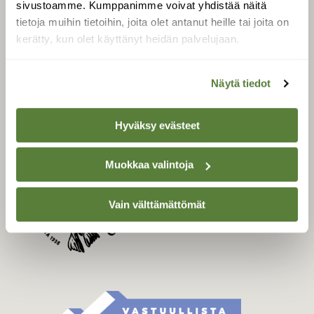
sivustoamme. Kumppanimme voivat yhdistää näitä
Tilaa Suomen Luonto
tietoja muihin tietoihin, joita olet antanut heille tai joita on
Tilaa digilukuoikeus
kerätty, kun olet käyttänyt heidän palvelujaan.
Äänestä parasta juttua
Tilaa uutiskirje
Näytä tiedot
Hyväksy evästeet
SUOMEN LUONNON­
SUOJELU­LIITTO
Muokkaa valintoja
Suomen Luonto -lehden
Suomen
kustantaja on
luonnonsuojelu­liitto
.
Vain välttämättömät