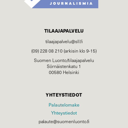
TILAAJAPALVELU
tilaajapalvelu@sll.fi
(09) 228 08 210 (arkisin klo 9-15)
Suomen Luonto/tilaajapalvelu
Sörnäistenkatu 1
00580 Helsinki
YHTEYSTIEDOT
Palautelomake
Yhteystiedot
palaute@suomenluonto.fi