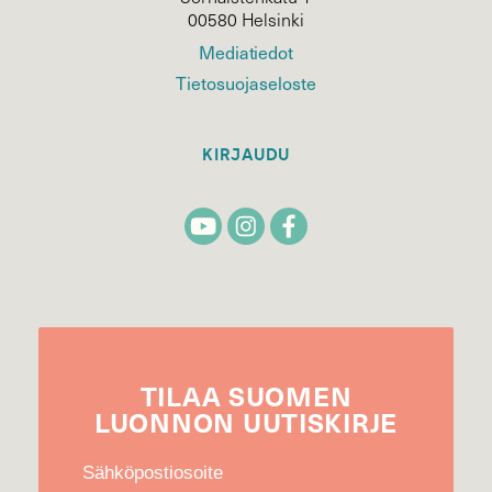
00580 Helsinki
Mediatiedot
Tietosuojaseloste
KIRJAUDU
TILAA
SUOMEN
LUONNON
UUTIS­KIRJE
Sähköpostiosoite