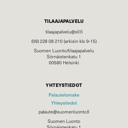
TILAAJAPALVELU
tilaajapalvelu@sll.fi
(09) 228 08 210 (arkisin klo 9-15)
Suomen Luonto/tilaajapalvelu
Sörnäistenkatu 1
00580 Helsinki
YHTEYSTIEDOT
Palautelomake
Yhteystiedot
palaute@suomenluonto.fi
Suomen Luonto
Sörnäistenkatu 1