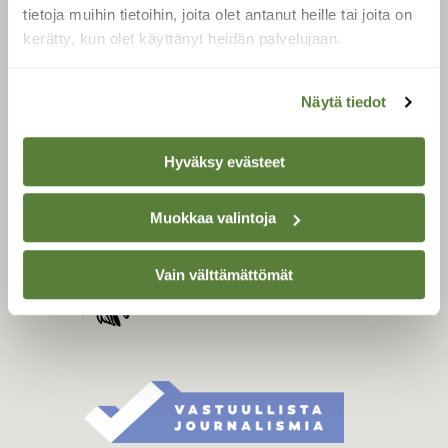
Tilaa digilukuoikeus
tietoja muihin tietoihin, joita olet antanut heille tai joita on
Äänestä parasta juttua
kerätty, kun olet käyttänyt heidän palvelujaan.
Tilaa uutiskirje
Näytä tiedot
SUOMEN LUONNON­
Hyväksy evästeet
SUOJELU­LIITTO
Suomen Luonto -lehden
Muokkaa valintoja
kustantaja on
Suomen
luonnonsuojelu­liitto
.
Vain välttämättömät