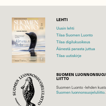
LEHTI
Uusin lehti
Tilaa Suomen Luonto
Tilaa digilukuoikeus
Äänestä parasta juttua
Tilaa uutiskirje
SUOMEN LUONNON­SUOJ
LIITTO
Suomen Luonto -lehden kusta
Suomen luonnonsuojelu­liitto
.