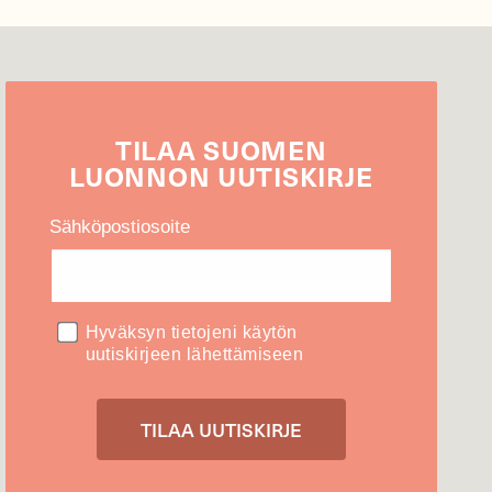
TILAA
SUOMEN
LUONNON
UUTIS­KIRJE
Sähköpostiosoite
Hyväksyn tietojeni käytön
uutiskirjeen lähettämiseen