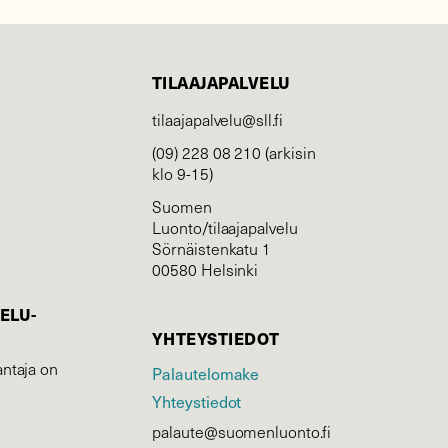
TILAAJAPALVELU
tilaajapalvelu@sll.fi
(09) 228 08 210 (arkisin
klo 9-15)
Suomen
Luonto/tilaajapalvelu
Sörnäistenkatu 1
00580 Helsinki
ELU­
YHTEYSTIEDOT
ntaja on
Palautelomake
Yhteystiedot
palaute@suomenluonto.fi