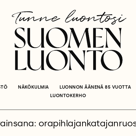
STÖ
NÄKÖKULMIA
LUONNON ÄÄNENÄ 85 VUOTTA
LUONTOKERHO
ainsana: orapihlajankatajanruo