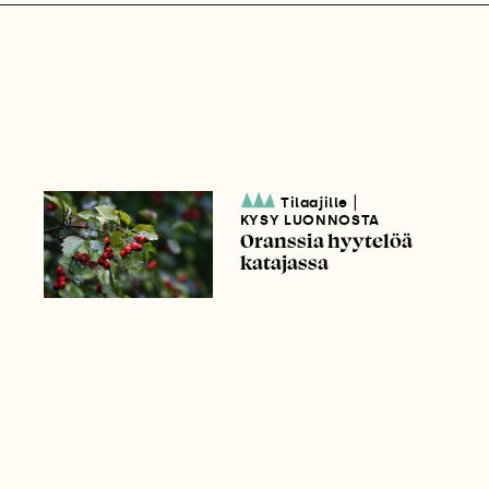
|
Tilaajille
KYSY LUONNOSTA
Oranssia hyytelöä
katajassa