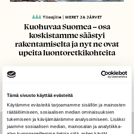
|
Tilaajille
MERET JA JÄRVET
Kuohuvaa Suomea – osa
koskistamme säästyi
rakentamiselta ja nyt ne ovat
upeita luontoretkikohteita
Tämä sivusto käyttää evästeitä
Käytämme evästeitä tarjoamamme sisällön ja mainosten
räätälöimiseen, sosiaalisen median ominaisuuksien
tukemiseen ja kävijämäärämme analysoimiseen. Lisäksi
jaamme sosiaalisen median, mainosalan ja analytiikka-
LEHTI
alan kumppaneillemme tietoja siitä, miten käytät