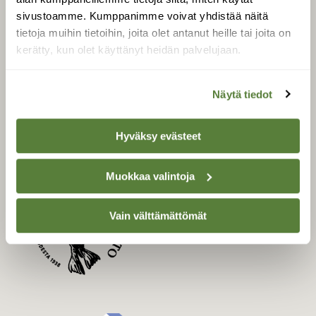
Uusin lehti
sivustoamme. Kumppanimme voivat yhdistää näitä
Tilaa Suomen Luonto
tietoja muihin tietoihin, joita olet antanut heille tai joita on
Tilaa digilukuoikeus
kerätty, kun olet käyttänyt heidän palvelujaan.
Äänestä parasta juttua
Tilaa uutiskirje
Näytä tiedot
Hyväksy evästeet
SUOMEN LUONNON­
SUOJELU­LIITTO
Muokkaa valintoja
Suomen Luonto -lehden
Suomen
kustantaja on
Vain välttämättömät
luonnonsuojelu­liitto
.