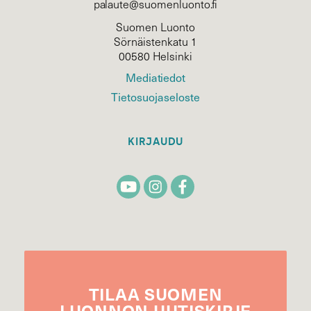
palaute@suomenluonto.fi
Suomen Luonto
Sörnäistenkatu 1
00580 Helsinki
Mediatiedot
Tietosuojaseloste
KIRJAUDU
TILAA
SUOMEN
LUONNON
UUTIS­KIRJE