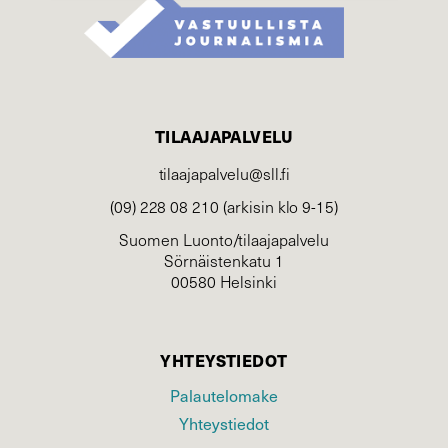
TILAAJAPALVELU
tilaajapalvelu@sll.fi
(09) 228 08 210 (arkisin klo 9-15)
Suomen Luonto/tilaajapalvelu
Sörnäistenkatu 1
00580 Helsinki
YHTEYSTIEDOT
Palautelomake
Yhteystiedot