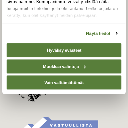
sivustoamme. Kumppanimme voivat yhdistää näitä
Tilaa Suomen Luonto
tietoja muihin tietoihin, joita olet antanut heille tai joita on
Tilaa digilukuoikeus
kerätty, kun olet käyttänyt heidän palvelujaan.
Äänestä parasta juttua
Tilaa uutiskirje
Näytä tiedot
Hyväksy evästeet
SUOMEN LUONNON­
SUOJELU­LIITTO
Muokkaa valintoja
Suomen Luonto -lehden
kustantaja on
Suomen
luonnonsuojelu­liitto
.
Vain välttämättömät