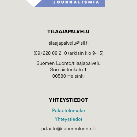
TILAAJAPALVELU
tilaajapalvelu@sll.fi
(09) 228 08 210 (arkisin klo 9-15)
Suomen Luonto/tilaajapalvelu
Sörnäistenkatu 1
00580 Helsinki
YHTEYSTIEDOT
Palautelomake
Yhteystiedot
palaute@suomenluonto.fi