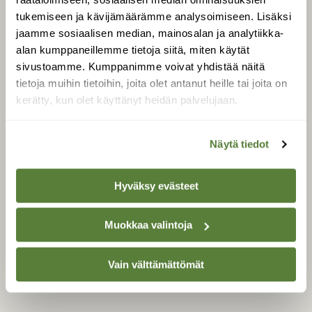
Äänestä parasta juttua
tukemiseen ja kävijämäärämme analysoimiseen. Lisäksi
Tilaa uutiskirje
jaamme sosiaalisen median, mainosalan ja analytiikka-
alan kumppaneillemme tietoja siitä, miten käytät
sivustoamme. Kumppanimme voivat yhdistää näitä
tietoja muihin tietoihin, joita olet antanut heille tai joita on
SUOMEN LUONNON­
kerätty, kun olet käyttänyt heidän palvelujaan.
SUOJELU­LIITTO
Suomen Luonto -lehden
Suomen
kustantaja on
Näytä tiedot
luonnonsuojelu­liitto
.
Hyväksy evästeet
Muokkaa valintoja
Vain välttämättömät