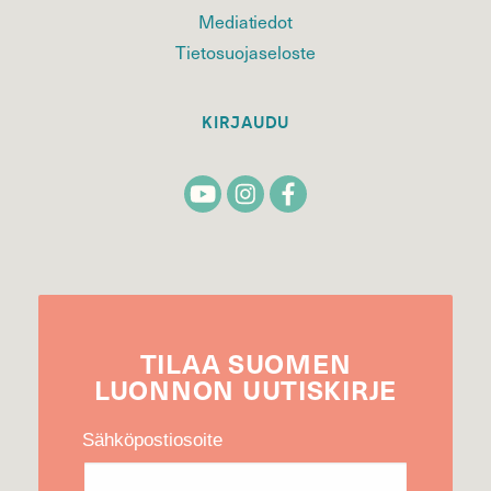
Mediatiedot
Tietosuojaseloste
KIRJAUDU
TILAA
SUOMEN
LUONNON
UUTIS­KIRJE
Sähköpostiosoite