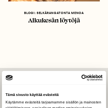
BLOGI: SELKÄRANGATONTA MENOA
Alkukesän löytöjä
LEHTI
Uusin lehti
Tämä sivusto käyttää evästeitä
Tilaa Suomen Luonto
Käytämme evästeitä tarjoamamme sisällön ja mainosten
Tilaa digilukuoikeus
räätälöimiseen, sosiaalisen median ominaisuuksien