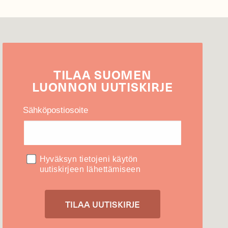
TILAA
SUOMEN
LUONNON
UUTIS­KIRJE
Sähköpostiosoite
Hyväksyn tietojeni käytön
uutiskirjeen lähettämiseen