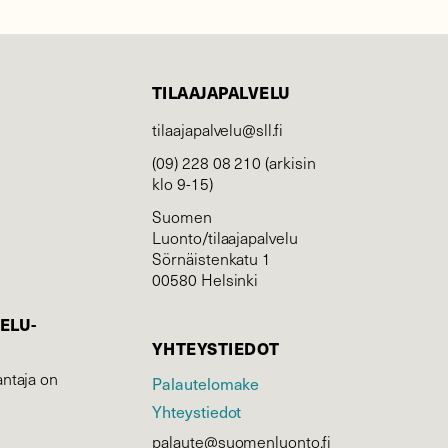
TILAAJAPALVELU
tilaajapalvelu@sll.fi
(09) 228 08 210 (arkisin
klo 9-15)
Suomen
Luonto/tilaajapalvelu
Sörnäistenkatu 1
00580 Helsinki
ELU­
YHTEYSTIEDOT
ntaja on
Palautelomake
Yhteystiedot
palaute@suomenluonto.fi