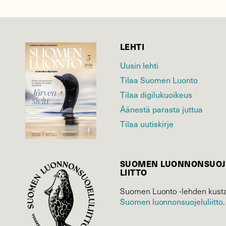
LEHTI
Uusin lehti
Tilaa Suomen Luonto
Tilaa digilukuoikeus
Äänestä parasta juttua
Tilaa uutiskirje
SUOMEN LUONNON­SUOJ
LIITTO
Suomen Luonto -lehden kusta
Suomen luonnonsuojelu­liitto
.