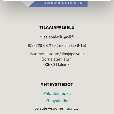
TILAAJAPALVELU
tilaajapalvelu@sll.fi
(09) 228 08 210 (arkisin klo 9-15)
Suomen Luonto/tilaajapalvelu
Sörnäistenkatu 1
00580 Helsinki
YHTEYSTIEDOT
Palautelomake
Yhteystiedot
palaute@suomenluonto.fi