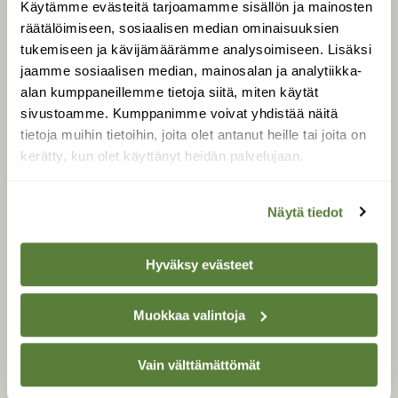
Käytämme evästeitä tarjoamamme sisällön ja mainosten
Tilaa Suomen Luonto
räätälöimiseen, sosiaalisen median ominaisuuksien
Tilaa digilukuoikeus
tukemiseen ja kävijämäärämme analysoimiseen. Lisäksi
Äänestä parasta juttua
jaamme sosiaalisen median, mainosalan ja analytiikka-
Tilaa uutiskirje
alan kumppaneillemme tietoja siitä, miten käytät
sivustoamme. Kumppanimme voivat yhdistää näitä
tietoja muihin tietoihin, joita olet antanut heille tai joita on
kerätty, kun olet käyttänyt heidän palvelujaan.
SUOMEN LUONNON­
SUOJELU­LIITTO
Näytä tiedot
Suomen Luonto -lehden
Suomen
kustantaja on
luonnonsuojelu­liitto
.
Hyväksy evästeet
Muokkaa valintoja
Vain välttämättömät