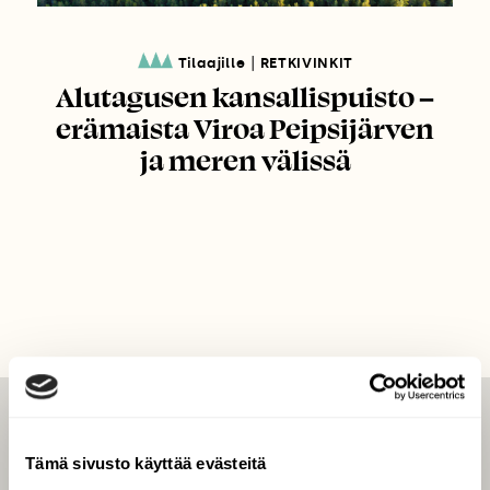
|
Tilaajille
RETKIVINKIT
Alutagusen kansallispuisto –
erämaista Viroa Peipsijärven
ja meren välissä
LEHTI
Tämä sivusto käyttää evästeitä
Uusin lehti