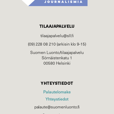
TILAAJAPALVELU
tilaajapalvelu@sll.fi
(09) 228 08 210 (arkisin klo 9-15)
Suomen Luonto/tilaajapalvelu
Sörnäistenkatu 1
00580 Helsinki
YHTEYSTIEDOT
Palautelomake
Yhteystiedot
palaute@suomenluonto.fi