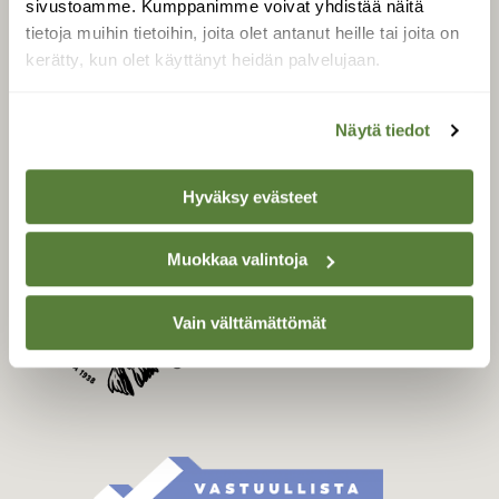
sivustoamme. Kumppanimme voivat yhdistää näitä
Tilaa Suomen Luonto
tietoja muihin tietoihin, joita olet antanut heille tai joita on
Tilaa digilukuoikeus
kerätty, kun olet käyttänyt heidän palvelujaan.
Äänestä parasta juttua
Tilaa uutiskirje
Näytä tiedot
Hyväksy evästeet
SUOMEN LUONNON­
SUOJELU­LIITTO
Muokkaa valintoja
Suomen Luonto -lehden
kustantaja on
Suomen
luonnonsuojelu­liitto
.
Vain välttämättömät