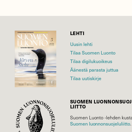
LEHTI
Uusin lehti
Tilaa Suomen Luonto
Tilaa digilukuoikeus
Äänestä parasta juttua
Tilaa uutiskirje
SUOMEN LUONNON­SUOJ
LIITTO
Suomen Luonto -lehden kusta
Suomen luonnonsuojelu­liitto
.