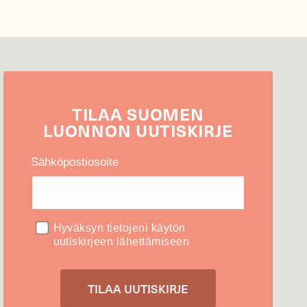
TILAA
SUOMEN
LUONNON
UUTIS­KIRJE
Sähköpostiosoite
Hyväksyn tietojeni käytön
uutiskirjeen lähettämiseen