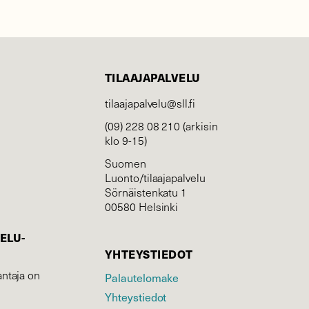
TILAAJAPALVELU
tilaajapalvelu@sll.fi
(09) 228 08 210 (arkisin
klo 9-15)
Suomen
Luonto/tilaajapalvelu
Sörnäistenkatu 1
00580 Helsinki
ELU­
YHTEYSTIEDOT
ntaja on
Palautelomake
Yhteystiedot