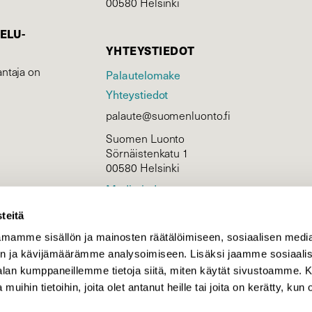
00580 Helsinki
ELU­
YHTEYSTIEDOT
ntaja on
Palautelomake
Yhteystiedot
palaute@suomenluonto.fi
Suomen Luonto
Sörnäistenkatu 1
00580 Helsinki
Mediatiedot
Tietosuojaseloste
teitä
mamme sisällön ja mainosten räätälöimiseen, sosiaalisen medi
n ja kävijämäärämme analysoimiseen. Lisäksi jaamme sosiaali
KIRJAUDU
-alan kumppaneillemme tietoja siitä, miten käytät sivustoamme
 muihin tietoihin, joita olet antanut heille tai joita on kerätty, kun 