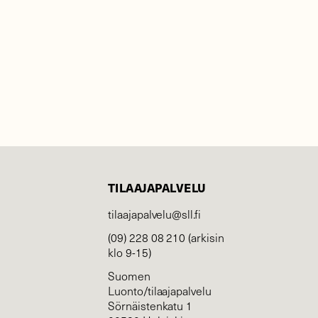
TILAAJAPALVELU
tilaajapalvelu@sll.fi
(09) 228 08 210 (arkisin
klo 9-15)
Suomen
Luonto/tilaajapalvelu
Sörnäistenkatu 1