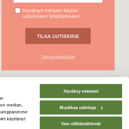
Hyväksyn tietojeni käytön
uutiskirjeen lähettämiseen
Tietosuojaseloste
Hyväksy evästeet
an
sen median,
Muokkaa valintoja
. Kumppanimme
olet käyttänyt
Vain välttämättömät