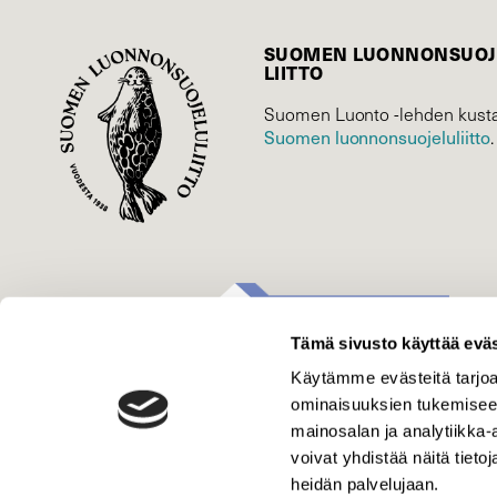
SUOMEN LUONNON­SUOJ
LIITTO
Suomen Luonto -lehden kusta
Suomen luonnonsuojelu­liitto
.
Tämä sivusto käyttää eväs
Käytämme evästeitä tarjoa
ominaisuuksien tukemisee
mainosalan ja analytiikka
voivat yhdistää näitä tietoja
heidän palvelujaan.