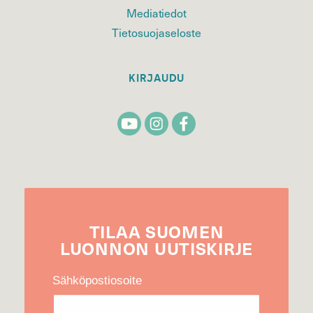
Mediatiedot
Tietosuojaseloste
KIRJAUDU
TILAA
SUOMEN
LUONNON
UUTIS­KIRJE
Sähköpostiosoite