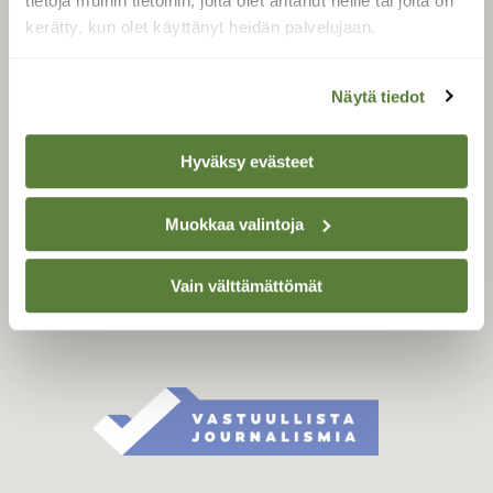
tietoja muihin tietoihin, joita olet antanut heille tai joita on
Äänestä parasta juttua
kerätty, kun olet käyttänyt heidän palvelujaan.
Tilaa uutiskirje
Näytä tiedot
SUOMEN LUONNON­
Hyväksy evästeet
SUOJELU­LIITTO
Suomen Luonto -lehden
Muokkaa valintoja
kustantaja on
Suomen
luonnonsuojelu­liitto
.
Vain välttämättömät