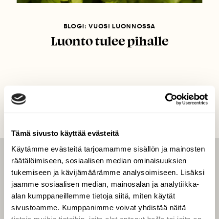
BLOGI: VUOSI LUONNOSSA
Luonto tulee pihalle
Tämä sivusto käyttää evästeitä
Käytämme evästeitä tarjoamamme sisällön ja mainosten
räätälöimiseen, sosiaalisen median ominaisuuksien
LEHTI
tukemiseen ja kävijämäärämme analysoimiseen. Lisäksi
Uusin lehti
jaamme sosiaalisen median, mainosalan ja analytiikka-
Tilaa Suomen Luonto
alan kumppaneillemme tietoja siitä, miten käytät
sivustoamme. Kumppanimme voivat yhdistää näitä
Tilaa digilukuoikeus