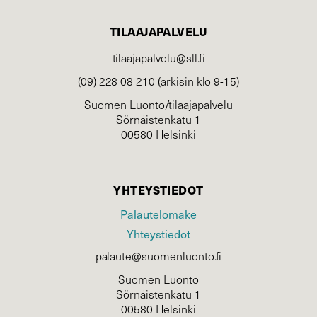
TILAAJAPALVELU
tilaajapalvelu@sll.fi
(09) 228 08 210 (arkisin klo 9-15)
Suomen Luonto/tilaajapalvelu
Sörnäistenkatu 1
00580 Helsinki
YHTEYSTIEDOT
Palautelomake
Yhteystiedot
palaute@suomenluonto.fi
Suomen Luonto
Sörnäistenkatu 1
00580 Helsinki