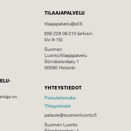
TILAAJAPALVELU
tilaajapalvelu@sll.fi
(09) 228 08 210 (arkisin
klo 9-15)
Suomen
Luonto/tilaajapalvelu
Sörnäistenkatu 1
00580 Helsinki
ELU­
YHTEYSTIEDOT
ntaja on
Palautelomake
Yhteystiedot
palaute@suomenluonto.fi
Suomen Luonto
Sörnäistenkatu 1