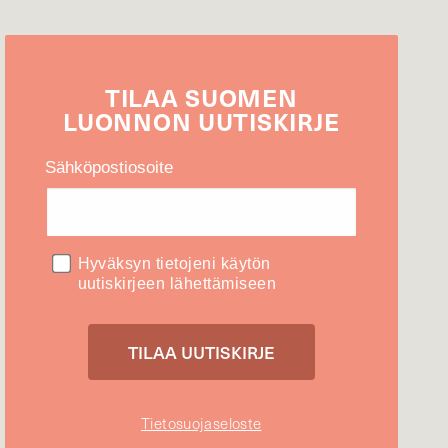
TILAA
SUOMEN
LUONNON
UUTIS­KIRJE
Sähköpostiosoite
Hyväksyn tietojeni käytön
uutiskirjeen lähettämiseen
Tietosuojaseloste