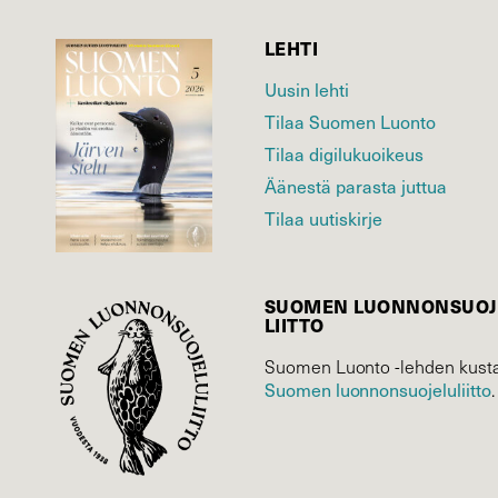
LEHTI
Uusin lehti
Tilaa Suomen Luonto
Tilaa digilukuoikeus
Äänestä parasta juttua
Tilaa uutiskirje
SUOMEN LUONNON­SUOJ
LIITTO
Suomen Luonto -lehden kusta
Suomen luonnonsuojelu­liitto
.