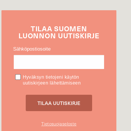
TILAA
SUOMEN
LUONNON
UUTIS­KIRJE
Sähköpostiosoite
Hyväksyn tietojeni käytön
uutiskirjeen lähettämiseen
Tietosuojaseloste