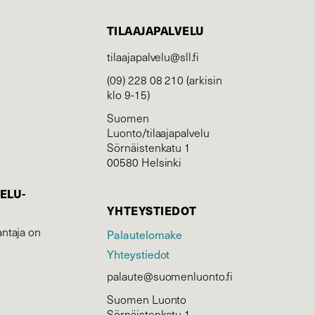
TILAAJAPALVELU
tilaajapalvelu@sll.fi
(09) 228 08 210 (arkisin
klo 9-15)
Suomen
Luonto/tilaajapalvelu
Sörnäistenkatu 1
00580 Helsinki
ELU­
YHTEYSTIEDOT
ntaja on
Palautelomake
Yhteystiedot
palaute@suomenluonto.fi
Suomen Luonto
Sörnäistenkatu 1