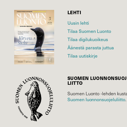
LEHTI
Uusin lehti
Tilaa Suomen Luonto
Tilaa digilukuoikeus
Äänestä parasta juttua
Tilaa uutiskirje
SUOMEN LUONNON­SUOJ
LIITTO
Suomen Luonto -lehden kusta
Suomen luonnonsuojelu­liitto
.