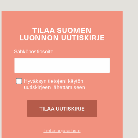
TILAA
SUOMEN
LUONNON
UUTIS­KIRJE
Sähköpostiosoite
Hyväksyn tietojeni käytön
uutiskirjeen lähettämiseen
Tietosuojaseloste