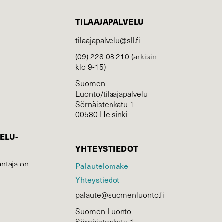
TILAAJAPALVELU
tilaajapalvelu@sll.fi
(09) 228 08 210 (arkisin
klo 9-15)
Suomen
Luonto/tilaajapalvelu
Sörnäistenkatu 1
00580 Helsinki
ELU­
YHTEYSTIEDOT
ntaja on
Palautelomake
Yhteystiedot
palaute@suomenluonto.fi
Suomen Luonto
Sörnäistenkatu 1