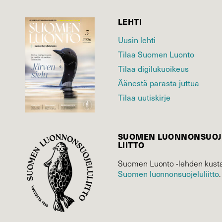
LEHTI
Uusin lehti
Tilaa Suomen Luonto
Tilaa digilukuoikeus
Äänestä parasta juttua
Tilaa uutiskirje
SUOMEN LUONNON­SUOJ
LIITTO
Suomen Luonto -lehden kusta
Suomen luonnonsuojelu­liitto
.