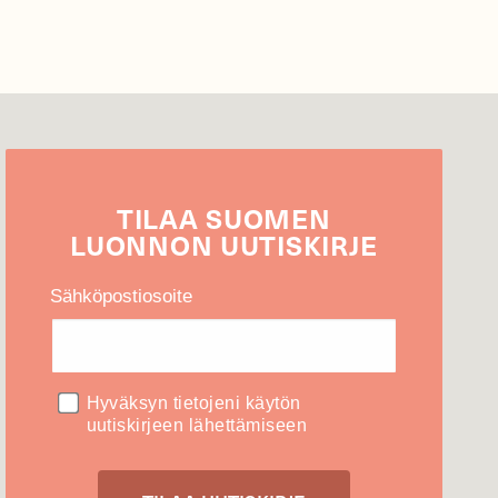
TILAA
SUOMEN
LUONNON
UUTIS­KIRJE
Sähköpostiosoite
Hyväksyn tietojeni käytön
uutiskirjeen lähettämiseen