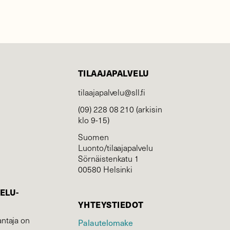
TILAAJAPALVELU
tilaajapalvelu@sll.fi
(09) 228 08 210 (arkisin
klo 9-15)
Suomen
Luonto/tilaajapalvelu
Sörnäistenkatu 1
00580 Helsinki
ELU­
YHTEYSTIEDOT
ntaja on
Palautelomake