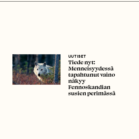
UUTISET
Tiede nyt:
Menneisyydessä
tapahtunut vaino
näkyy
Fennoskandian
susien perimässä