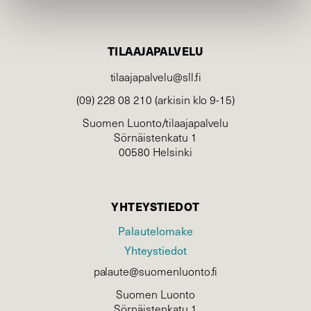
TILAAJAPALVELU
tilaajapalvelu@sll.fi
(09) 228 08 210 (arkisin klo 9-15)
Suomen Luonto/tilaajapalvelu
Sörnäistenkatu 1
00580 Helsinki
YHTEYSTIEDOT
Palautelomake
Yhteystiedot
palaute@suomenluonto.fi
Suomen Luonto
Sörnäistenkatu 1