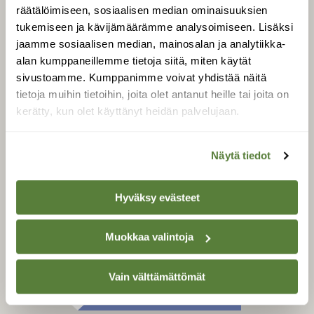
Tilaa digilukuoikeus
räätälöimiseen, sosiaalisen median ominaisuuksien
Äänestä parasta juttua
tukemiseen ja kävijämäärämme analysoimiseen. Lisäksi
jaamme sosiaalisen median, mainosalan ja analytiikka-
Tilaa uutiskirje
alan kumppaneillemme tietoja siitä, miten käytät
sivustoamme. Kumppanimme voivat yhdistää näitä
tietoja muihin tietoihin, joita olet antanut heille tai joita on
kerätty, kun olet käyttänyt heidän palvelujaan.
SUOMEN LUONNON­
SUOJELU­LIITTO
Suomen Luonto -lehden
Näytä tiedot
Suomen
kustantaja on
luonnonsuojelu­liitto
.
Hyväksy evästeet
Muokkaa valintoja
Vain välttämättömät