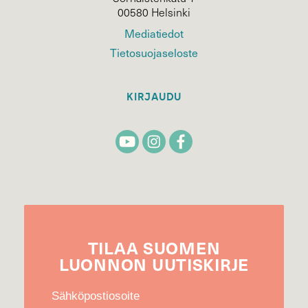
00580 Helsinki
Mediatiedot
Tietosuojaseloste
KIRJAUDU
TILAA
SUOMEN
LUONNON
UUTIS­KIRJE
Sähköpostiosoite