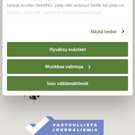
Tilaa digilukuoikeus
tietoja muihin tietoihin, joita olet antanut heille tai joita on
kerätty, kun olet käyttänyt heidän palvelujaan.
Äänestä parasta juttua
Tilaa uutiskirje
Näytä tiedot
Hyväksy evästeet
SUOMEN LUONNON­
SUOJELU­LIITTO
Suomen Luonto -lehden
Muokkaa valintoja
kustantaja on
Suomen
luonnonsuojelu­liitto
.
Vain välttämättömät