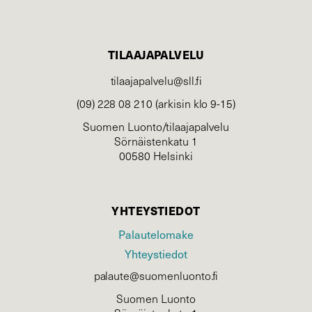
TILAAJAPALVELU
tilaajapalvelu@sll.fi
(09) 228 08 210 (arkisin klo 9-15)
Suomen Luonto/tilaajapalvelu
Sörnäistenkatu 1
00580 Helsinki
YHTEYSTIEDOT
Palautelomake
Yhteystiedot
palaute@suomenluonto.fi
Suomen Luonto