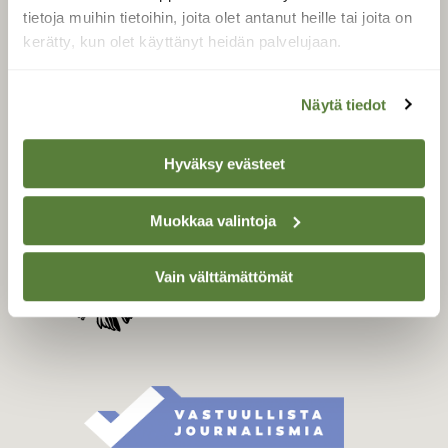
Tilaa digilukuoikeus
tietoja muihin tietoihin, joita olet antanut heille tai joita on
Äänestä parasta juttua
kerätty, kun olet käyttänyt heidän palvelujaan.
Tilaa uutiskirje
Näytä tiedot
Hyväksy evästeet
SUOMEN LUONNON­
SUOJELU­LIITTO
Suomen Luonto -lehden
Muokkaa valintoja
Suomen
kustantaja on
luonnonsuojelu­liitto
.
Vain välttämättömät