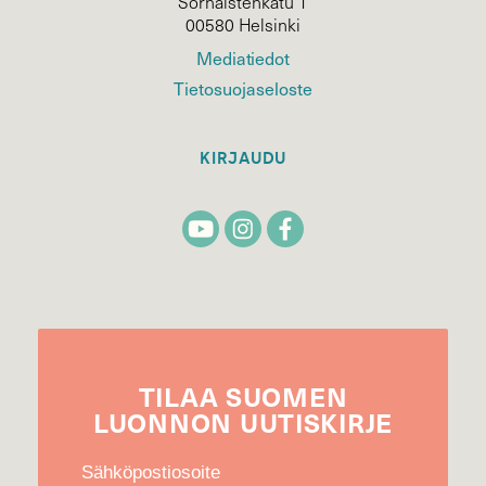
Sörnäistenkatu 1
00580 Helsinki
Mediatiedot
Tietosuojaseloste
KIRJAUDU
TILAA
SUOMEN
LUONNON
UUTIS­KIRJE
Sähköpostiosoite