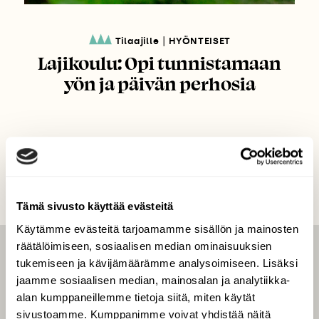
|
Tilaajille
HYÖNTEISET
Lajikoulu: Opi tunnistamaan
yön ja päivän perhosia
Tämä sivusto käyttää evästeitä
Käytämme evästeitä tarjoamamme sisällön ja mainosten
räätälöimiseen, sosiaalisen median ominaisuuksien
LEHTI
tukemiseen ja kävijämäärämme analysoimiseen. Lisäksi
jaamme sosiaalisen median, mainosalan ja analytiikka-
Uusin lehti
alan kumppaneillemme tietoja siitä, miten käytät
Tilaa Suomen Luonto
sivustoamme. Kumppanimme voivat yhdistää näitä