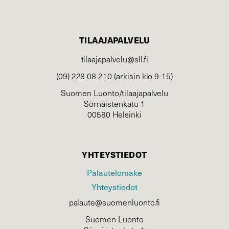
TILAAJAPALVELU
tilaajapalvelu@sll.fi
(09) 228 08 210 (arkisin klo 9-15)
Suomen Luonto/tilaajapalvelu
Sörnäistenkatu 1
00580 Helsinki
YHTEYSTIEDOT
Palautelomake
Yhteystiedot
palaute@suomenluonto.fi
Suomen Luonto