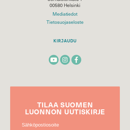
00580 Helsinki
Mediatiedot
Tietosuojaseloste
KIRJAUDU
TILAA
SUOMEN
LUONNON
UUTIS­KIRJE
Sähköpostiosoite