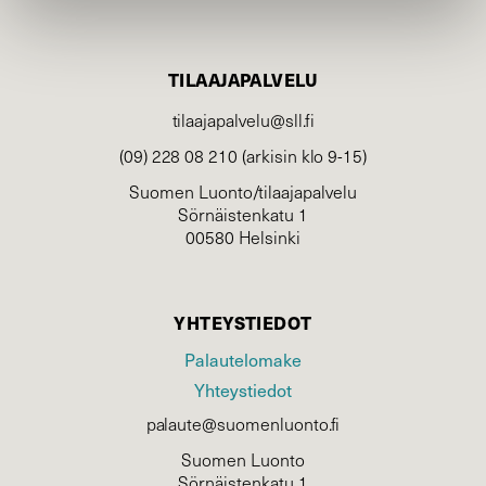
TILAAJAPALVELU
tilaajapalvelu@sll.fi
(09) 228 08 210 (arkisin klo 9-15)
Suomen Luonto/tilaajapalvelu
Sörnäistenkatu 1
00580 Helsinki
YHTEYSTIEDOT
Palautelomake
Yhteystiedot
palaute@suomenluonto.fi
Suomen Luonto
Sörnäistenkatu 1