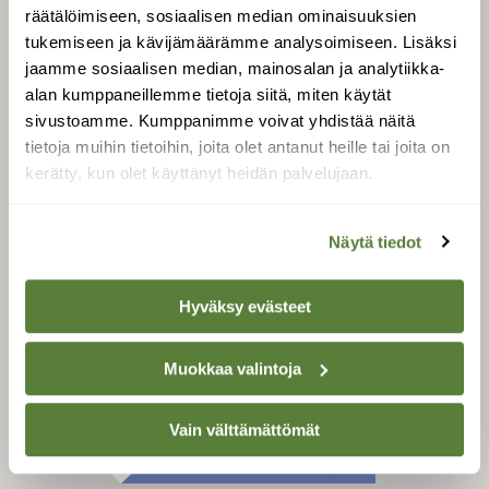
Tilaa digilukuoikeus
räätälöimiseen, sosiaalisen median ominaisuuksien
Äänestä parasta juttua
tukemiseen ja kävijämäärämme analysoimiseen. Lisäksi
jaamme sosiaalisen median, mainosalan ja analytiikka-
Tilaa uutiskirje
alan kumppaneillemme tietoja siitä, miten käytät
sivustoamme. Kumppanimme voivat yhdistää näitä
tietoja muihin tietoihin, joita olet antanut heille tai joita on
kerätty, kun olet käyttänyt heidän palvelujaan.
SUOMEN LUONNON­
SUOJELU­LIITTO
Suomen Luonto -lehden
Näytä tiedot
kustantaja on
Suomen
luonnonsuojelu­liitto
.
Hyväksy evästeet
Muokkaa valintoja
Vain välttämättömät