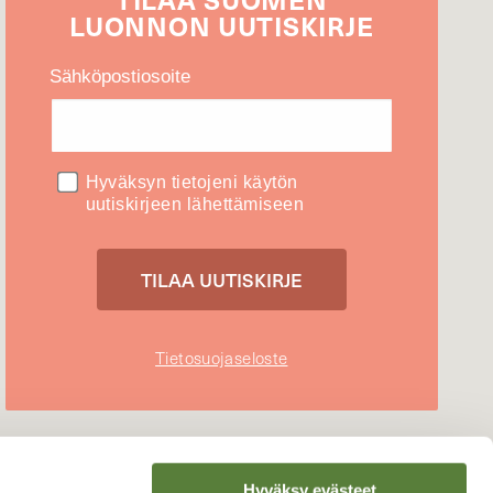
LUONNON
UUTIS­KIRJE
Sähköpostiosoite
Hyväksyn tietojeni käytön
uutiskirjeen lähettämiseen
Tietosuojaseloste
Hyväksy evästeet