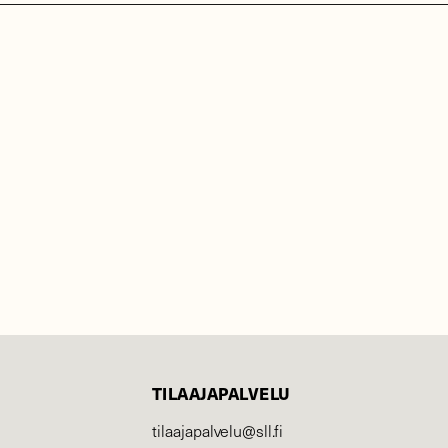
TILAAJAPALVELU
tilaajapalvelu@sll.fi