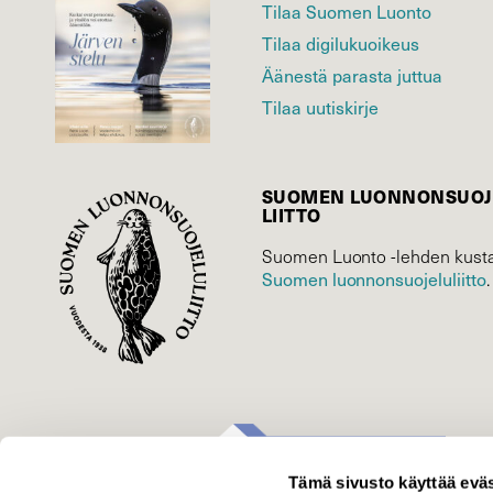
Tilaa Suomen Luonto
Tilaa digilukuoikeus
Äänestä parasta juttua
Tilaa uutiskirje
SUOMEN LUONNON­SUOJ
LIITTO
Suomen Luonto -lehden kusta
Suomen luonnonsuojelu­liitto
.
Tämä sivusto käyttää eväs