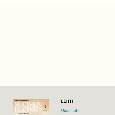
LEHTI
Uusin lehti