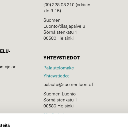
(09) 228 08 210 (arkisin
klo 9-15)
Suomen
Luonto/tilaajapalvelu
Sörnäistenkatu 1
00580 Helsinki
ELU­
YHTEYSTIEDOT
ntaja on
Palautelomake
Yhteystiedot
palaute@suomenluonto.fi
Suomen Luonto
Sörnäistenkatu 1
00580 Helsinki
Mediatiedot
Tietosuojaseloste
teitä