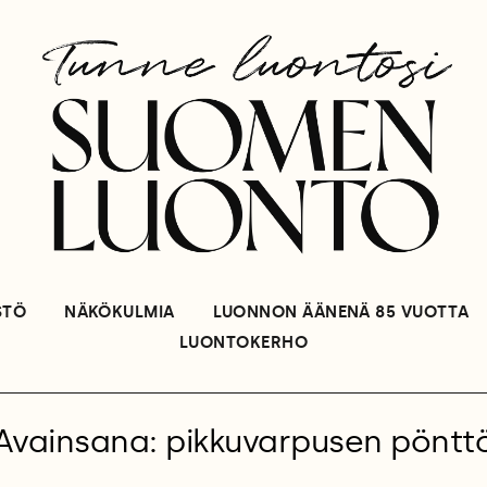
STÖ
NÄKÖKULMIA
LUONNON ÄÄNENÄ 85 VUOTTA
LUONTOKERHO
Avainsana: pikkuvarpusen pöntt