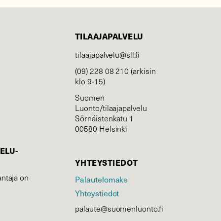
TILAAJAPALVELU
tilaajapalvelu@sll.fi
(09) 228 08 210 (arkisin
klo 9-15)
Suomen
Luonto/tilaajapalvelu
Sörnäistenkatu 1
00580 Helsinki
ELU­
YHTEYSTIEDOT
ntaja on
Palautelomake
Yhteystiedot
palaute@suomenluonto.fi