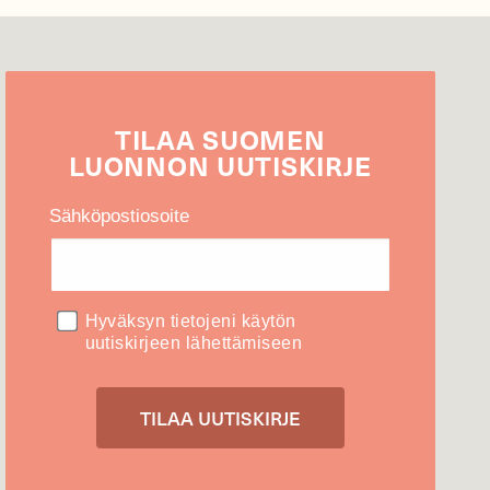
TILAA
SUOMEN
LUONNON
UUTIS­KIRJE
Sähköpostiosoite
Hyväksyn tietojeni käytön
uutiskirjeen lähettämiseen