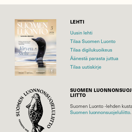
LEHTI
Uusin lehti
Tilaa Suomen Luonto
Tilaa digilukuoikeus
Äänestä parasta juttua
Tilaa uutiskirje
SUOMEN LUONNON­SUOJ
LIITTO
Suomen Luonto -lehden kusta
Suomen luonnonsuojelu­liitto
.