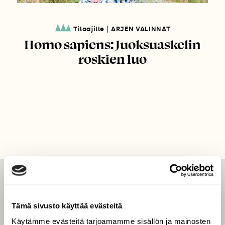
|
Tilaajille
ARJEN VALINNAT
Homo sapiens: Juoksuaskelin
roskien luo
LEHTI
Uusin lehti
Tämä sivusto käyttää evästeitä
Tilaa Suomen Luonto
Käytämme evästeitä tarjoamamme sisällön ja mainosten