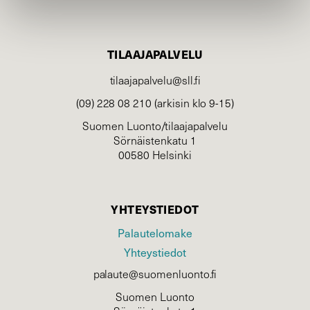
TILAAJAPALVELU
tilaajapalvelu@sll.fi
(09) 228 08 210 (arkisin klo 9-15)
Suomen Luonto/tilaajapalvelu
Sörnäistenkatu 1
00580 Helsinki
YHTEYSTIEDOT
Palautelomake
Yhteystiedot
palaute@suomenluonto.fi
Suomen Luonto