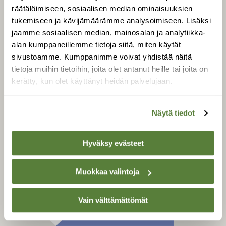
Tilaa digilukuoikeus
räätälöimiseen, sosiaalisen median ominaisuuksien
tukemiseen ja kävijämäärämme analysoimiseen. Lisäksi
Äänestä parasta juttua
jaamme sosiaalisen median, mainosalan ja analytiikka-
Tilaa uutiskirje
alan kumppaneillemme tietoja siitä, miten käytät
sivustoamme. Kumppanimme voivat yhdistää näitä
tietoja muihin tietoihin, joita olet antanut heille tai joita on
kerätty, kun olet käyttänyt heidän palvelujaan.
SUOMEN LUONNON­
SUOJELU­LIITTO
Suomen Luonto -lehden
Näytä tiedot
kustantaja on
Suomen
luonnonsuojelu­liitto
.
Hyväksy evästeet
Muokkaa valintoja
Vain välttämättömät