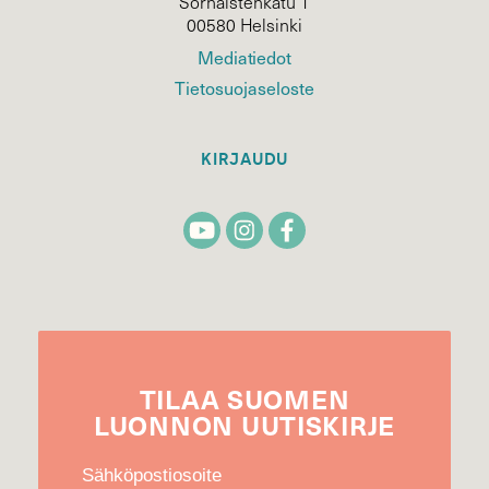
Sörnäistenkatu 1
00580 Helsinki
Mediatiedot
Tietosuojaseloste
KIRJAUDU
TILAA
SUOMEN
LUONNON
UUTIS­KIRJE
Sähköpostiosoite