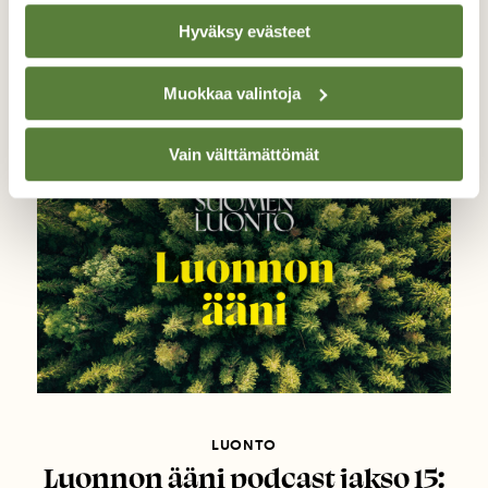
kertoo Suomen muinaisesta
Hyväksy evästeet
luonnosta?
Muokkaa valintoja
Vain välttämättömät
LUONTO
Luonnon ääni podcast jakso 15: