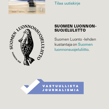
Tilaa uutiskirje
SUOMEN LUONNON­
SUOJELU­LIITTO
Suomen Luonto -lehden
Suomen
kustantaja on
luonnonsuojelu­liitto
.