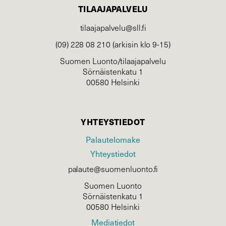
TILAAJAPALVELU
tilaajapalvelu@sll.fi
(09) 228 08 210 (arkisin klo 9-15)
Suomen Luonto/tilaajapalvelu
Sörnäistenkatu 1
00580 Helsinki
YHTEYSTIEDOT
Palautelomake
Yhteystiedot
palaute@suomenluonto.fi
Suomen Luonto
Sörnäistenkatu 1
00580 Helsinki
Mediatiedot