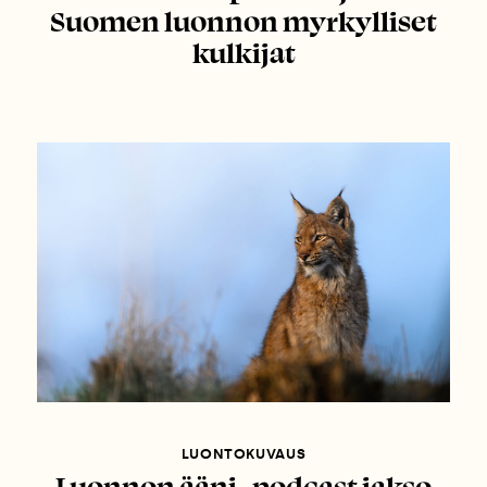
Suomen luonnon myrkylliset
kulkijat
LUONTOKUVAUS
Luonnon ääni -podcast jakso