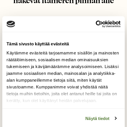
näkevät Itämeren pinnan alle
Tämä sivusto käyttää evästeitä
Käytämme evästeitä tarjoamamme sisällön ja mainosten
räätälöimiseen, sosiaalisen median ominaisuuksien
tukemiseen ja kävijämäärämme analysoimiseen. Lisäksi
jaamme sosiaalisen median, mainosalan ja analytiikka-
alan kumppaneillemme tietoja siitä, miten käytät
sivustoamme. Kumppanimme voivat yhdistää näitä
tietoja muihin tietoihin, joita olet antanut heille tai joita on
kerätty, kun olet käyttänyt heidän palvelujaan.
LUONNON ÄÄNI -PODCAST
Luonnon ääni podcast jakso
Näytä tiedot
18: Mitä Itämeren meripihka