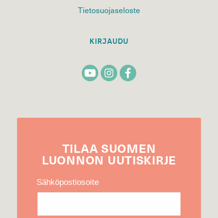
Tietosuojaseloste
KIRJAUDU
TILAA
SUOMEN
LUONNON
UUTIS­KIRJE
Sähköpostiosoite