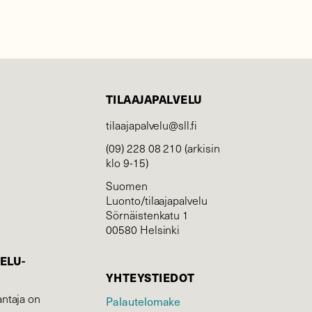
TILAAJAPALVELU
tilaajapalvelu@sll.fi
(09) 228 08 210 (arkisin
klo 9-15)
Suomen
Luonto/tilaajapalvelu
Sörnäistenkatu 1
00580 Helsinki
ELU­
YHTEYSTIEDOT
ntaja on
Palautelomake