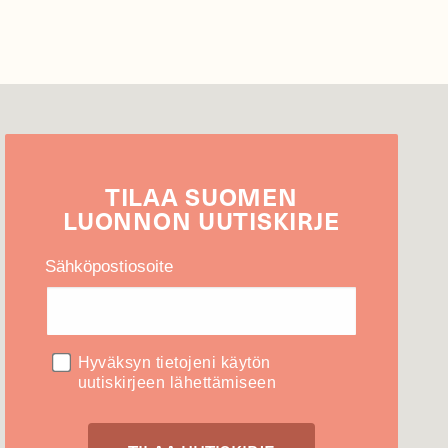
TILAA
SUOMEN
LUONNON
UUTIS­KIRJE
Sähköpostiosoite
Hyväksyn tietojeni käytön
uutiskirjeen lähettämiseen