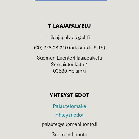
TILAAJAPALVELU
tilaajapalvelu@sll.fi
(09) 228 08 210 (arkisin klo 9-15)
Suomen Luonto/tilaajapalvelu
Sörnäistenkatu 1
00580 Helsinki
YHTEYSTIEDOT
Palautelomake
Yhteystiedot
palaute@suomenluonto.fi
Suomen Luonto