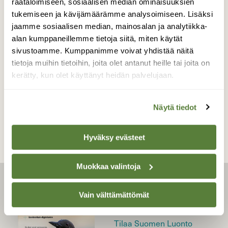
räätälöimiseen, sosiaalisen median ominaisuuksien
tukemiseen ja kävijämäärämme analysoimiseen. Lisäksi
jaamme sosiaalisen median, mainosalan ja analytiikka-
ARJEN VALINNAT
alan kumppaneillemme tietoja siitä, miten käytät
Puunpoltto on taitolaji –
sivustoamme. Kumppanimme voivat yhdistää näitä
kolme vinkkiä hyvään tuleen
tietoja muihin tietoihin, joita olet antanut heille tai joita on
kerätty, kun olet käyttänyt heidän palvelujaan.
Näytä tiedot
Hyväksy evästeet
Muokkaa valintoja
LEHTI
Vain välttämättömät
Uusin lehti
Tilaa Suomen Luonto