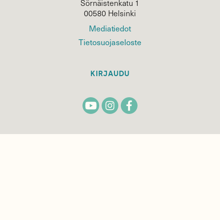
Sörnäistenkatu 1
00580 Helsinki
Mediatiedot
Tietosuojaseloste
KIRJAUDU
TILAA
SUOMEN
LUONNON
UUTIS­KIRJE
Sähköpostiosoite