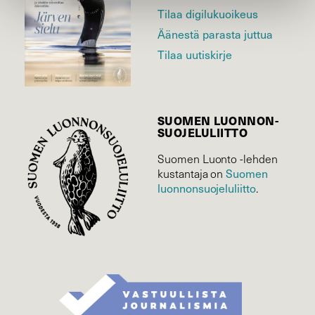
Tilaa digilukuoikeus
Äänestä parasta juttua
Tilaa uutiskirje
SUOMEN LUONNON­
SUOJELU­LIITTO
Suomen Luonto -lehden
Suomen
kustantaja on
luonnonsuojelu­liitto
.