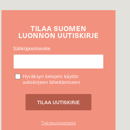
TILAA
SUOMEN
LUONNON
UUTIS­KIRJE
Sähköpostiosoite
Hyväksyn tietojeni käytön
uutiskirjeen lähettämiseen
Tietosuojaseloste