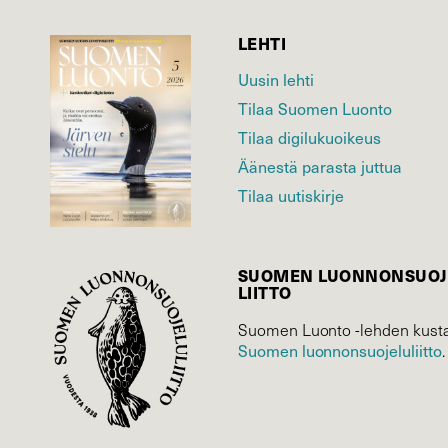
LEHTI
Uusin lehti
Tilaa Suomen Luonto
Tilaa digilukuoikeus
Äänestä parasta juttua
Tilaa uutiskirje
SUOMEN LUONNON­SUOJ
LIITTO
Suomen Luonto -lehden kusta
Suomen luonnonsuojelu­liitto
.