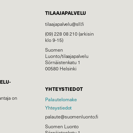
TILAAJAPALVELU
tilaajapalvelu@sll.fi
(09) 228 08 210 (arkisin
klo 9-15)
Suomen
Luonto/tilaajapalvelu
Sörnäistenkatu 1
00580 Helsinki
ELU­
YHTEYSTIEDOT
ntaja on
Palautelomake
Yhteystiedot
palaute@suomenluonto.fi
Suomen Luonto
Sörnäistenkatu 1