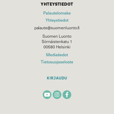
YHTEYSTIEDOT
Palautelomake
Yhteystiedot
palaute@suomenluonto.fi
Suomen Luonto
Sörnäistenkatu 1
00580 Helsinki
Mediatiedot
Tietosuojaseloste
KIRJAUDU