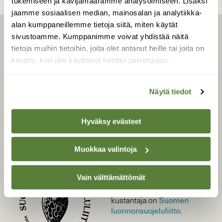
tukemiseen ja kävijämäärämme analysoimiseen. Lisäksi
jaamme sosiaalisen median, mainosalan ja analytiikka-
alan kumppaneillemme tietoja siitä, miten käytät
sivustoamme. Kumppanimme voivat yhdistää näitä
LEHTI
tietoja muihin tietoihin, joita olet antanut heille tai joita on
Uusin lehti
kerätty, kun olet käyttänyt heidän palvelujaan.
Tilaa Suomen Luonto
Tilaa digilukuoikeus
Näytä tiedot
Äänestä parasta juttua
Tilaa uutiskirje
Hyväksy evästeet
Muokkaa valintoja
SUOMEN LUONNON­
SUOJELU­LIITTO
Vain välttämättömät
Suomen Luonto -lehden
Suomen
kustantaja on
luonnonsuojelu­liitto
.