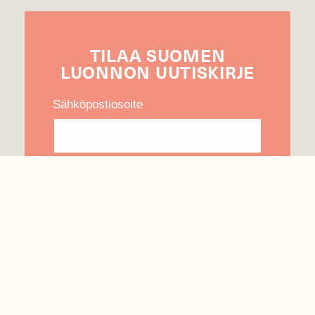
TILAA
SUOMEN
LUONNON
UUTIS­KIRJE
Sähköpostiosoite
Hyväksyn tietojeni käytön uutiskirjeen
lähettämiseen
Tietosuojaseloste