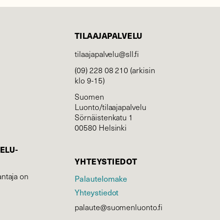
TILAAJAPALVELU
tilaajapalvelu@sll.fi
(09) 228 08 210 (arkisin
klo 9-15)
Suomen
Luonto/tilaajapalvelu
Sörnäistenkatu 1
00580 Helsinki
ELU­
YHTEYSTIEDOT
ntaja on
Palautelomake
Yhteystiedot
palaute@suomenluonto.fi