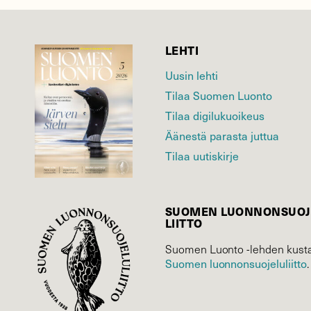
LEHTI
Uusin lehti
Tilaa Suomen Luonto
Tilaa digilukuoikeus
Äänestä parasta juttua
Tilaa uutiskirje
SUOMEN LUONNON­SUOJ
LIITTO
Suomen Luonto -lehden kusta
Suomen luonnonsuojelu­liitto
.