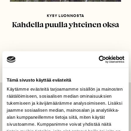
KYSY LUONNOSTA
Kahdella puulla yhteinen oksa
Tämä sivusto käyttää evästeitä
Käytämme evästeitä tarjoamamme sisällön ja mainosten
räätälöimiseen, sosiaalisen median ominaisuuksien
LEHTI
tukemiseen ja kävijämäärämme analysoimiseen. Lisäksi
Uusin lehti
jaamme sosiaalisen median, mainosalan ja analytiikka-
Tilaa Suomen Luonto
alan kumppaneillemme tietoja siitä, miten käytät
sivustoamme. Kumppanimme voivat yhdistää näitä
Tilaa digilukuoikeus