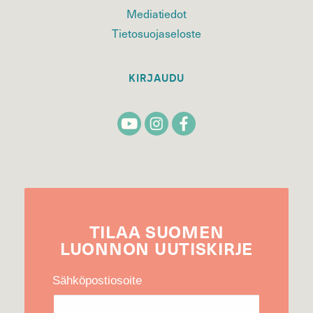
Mediatiedot
Tietosuojaseloste
KIRJAUDU
TILAA
SUOMEN
LUONNON
UUTIS­KIRJE
Sähköpostiosoite