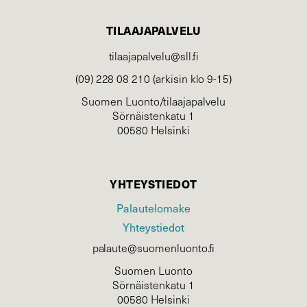
TILAAJAPALVELU
tilaajapalvelu@sll.fi
(09) 228 08 210 (arkisin klo 9-15)
Suomen Luonto/tilaajapalvelu
Sörnäistenkatu 1
00580 Helsinki
YHTEYSTIEDOT
Palautelomake
Yhteystiedot
palaute@suomenluonto.fi
Suomen Luonto
Sörnäistenkatu 1
00580 Helsinki