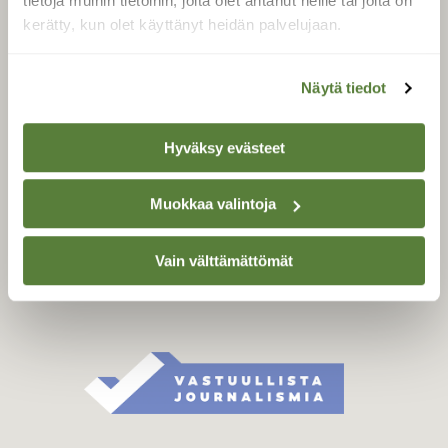
tietoja muihin tietoihin, joita olet antanut heille tai joita on
Äänestä parasta juttua
kerätty, kun olet käyttänyt heidän palvelujaan.
Tilaa uutiskirje
Näytä tiedot
SUOMEN LUONNON­
Hyväksy evästeet
SUOJELU­LIITTO
Suomen Luonto -lehden
Muokkaa valintoja
Suomen
kustantaja on
luonnonsuojelu­liitto
.
Vain välttämättömät