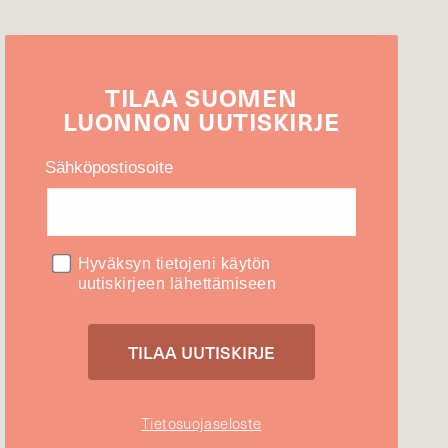
TILAA
SUOMEN
LUONNON
UUTIS­KIRJE
Sähköpostiosoite
Hyväksyn tietojeni käytön
uutiskirjeen lähettämiseen
Tietosuojaseloste