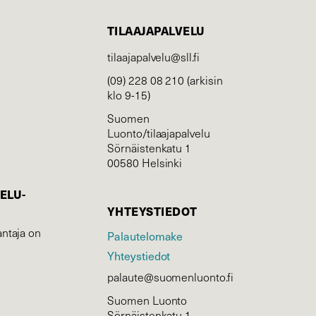
TILAAJAPALVELU
tilaajapalvelu@sll.fi
(09) 228 08 210 (arkisin
klo 9-15)
Suomen
Luonto/tilaajapalvelu
Sörnäistenkatu 1
00580 Helsinki
ELU­
YHTEYSTIEDOT
ntaja on
Palautelomake
Yhteystiedot
palaute@suomenluonto.fi
Suomen Luonto
Sörnäistenkatu 1