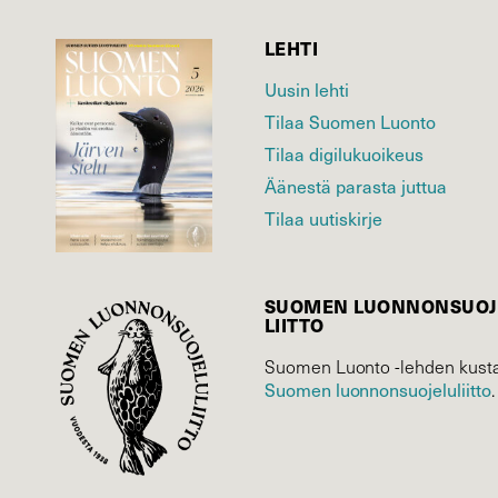
LEHTI
Uusin lehti
Tilaa Suomen Luonto
Tilaa digilukuoikeus
Äänestä parasta juttua
Tilaa uutiskirje
SUOMEN LUONNON­SUOJ
LIITTO
Suomen Luonto -lehden kusta
Suomen luonnonsuojelu­liitto
.