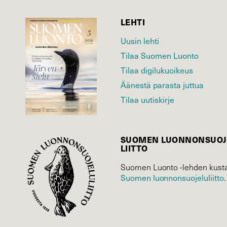
LEHTI
Uusin lehti
Tilaa Suomen Luonto
Tilaa digilukuoikeus
Äänestä parasta juttua
Tilaa uutiskirje
SUOMEN LUONNON­SUOJ
LIITTO
Suomen Luonto -lehden kusta
Suomen luonnonsuojelu­liitto
.