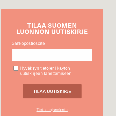
TILAA
SUOMEN
LUONNON
UUTIS­KIRJE
Sähköpostiosoite
Hyväksyn tietojeni käytön
uutiskirjeen lähettämiseen
Tietosuojaseloste