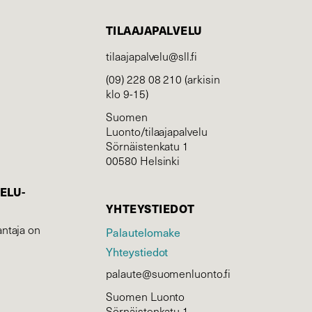
TILAAJAPALVELU
tilaajapalvelu@sll.fi
(09) 228 08 210 (arkisin
klo 9-15)
Suomen
Luonto/tilaajapalvelu
Sörnäistenkatu 1
00580 Helsinki
ELU­
YHTEYSTIEDOT
ntaja on
Palautelomake
Yhteystiedot
palaute@suomenluonto.fi
Suomen Luonto
Sörnäistenkatu 1