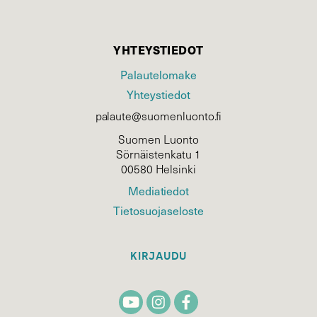
YHTEYSTIEDOT
Palautelomake
Yhteystiedot
palaute@suomenluonto.fi
Suomen Luonto
Sörnäistenkatu 1
00580 Helsinki
Mediatiedot
Tietosuojaseloste
KIRJAUDU