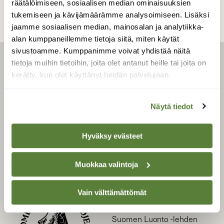
räätälöimiseen, sosiaalisen median ominaisuuksien
tukemiseen ja kävijämäärämme analysoimiseen. Lisäksi
jaamme sosiaalisen median, mainosalan ja analytiikka-
alan kumppaneillemme tietoja siitä, miten käytät
sivustoamme. Kumppanimme voivat yhdistää näitä
tietoja muihin tietoihin, joita olet antanut heille tai joita on
LEHTI
kerätty, kun olet käyttänyt heidän palvelujaan.
Uusin lehti
Tilaa Suomen Luonto
Näytä tiedot
Tilaa digilukuoikeus
Äänestä parasta juttua
Hyväksy evästeet
Tilaa uutiskirje
Muokkaa valintoja
SUOMEN LUONNON­
Vain välttämättömät
SUOJELU­LIITTO
Suomen Luonto -lehden