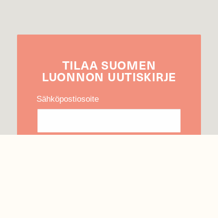
TILAA
SUOMEN
LUONNON
UUTIS­KIRJE
Sähköpostiosoite
Hyväksyn tietojeni käytön uutiskirjeen
lähettämiseen