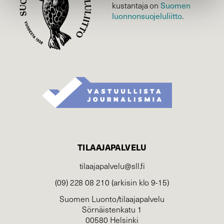
Suomen
kustantaja on
luonnonsuojelu­liitto
.
TILAAJAPALVELU
tilaajapalvelu@sll.fi
(09) 228 08 210 (arkisin klo 9-15)
Suomen Luonto/tilaajapalvelu
Sörnäistenkatu 1
00580 Helsinki