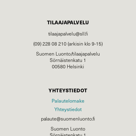
TILAAJAPALVELU
tilaajapalvelu@sll.fi
(09) 228 08 210 (arkisin klo 9-15)
Suomen Luonto/tilaajapalvelu
Sörnäistenkatu 1
00580 Helsinki
YHTEYSTIEDOT
Palautelomake
Yhteystiedot
palaute@suomenluonto.fi
Suomen Luonto
Sörnäistenkatu 1