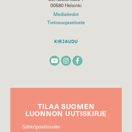
00580 Helsinki
Mediatiedot
Tietosuojaseloste
KIRJAUDU
TILAA
SUOMEN
LUONNON
UUTIS­KIRJE
Sähköpostiosoite