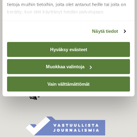
Tilaa digilukuoikeus
tietoja muihin tietoihin, joita olet antanut heille tai joita on
Äänestä parasta juttua
kerätty, kun olet käyttänyt heidän palvelujaan.
Tilaa uutiskirje
Näytä tiedot
SUOMEN LUONNON­
Hyväksy evästeet
SUOJELU­LIITTO
Suomen Luonto -lehden
Muokkaa valintoja
kustantaja on
Suomen
luonnonsuojelu­liitto
.
Vain välttämättömät