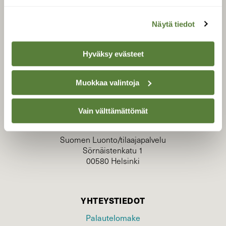
Näytä tiedot
Hyväksy evästeet
Muokkaa valintoja
TILAAJAPALVELU
tilaajapalvelu@sll.fi
Vain välttämättömät
(09) 228 08 210 (arkisin klo 9-15)
Suomen Luonto/tilaajapalvelu
Sörnäistenkatu 1
00580 Helsinki
YHTEYSTIEDOT
Palautelomake