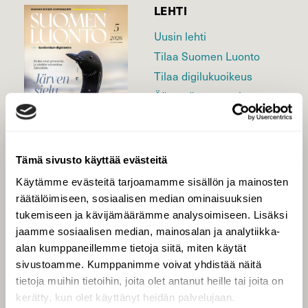
LEHTI
Uusin lehti
Tilaa Suomen Luonto
Tilaa digilukuoikeus
Äänestä parasta juttua
Tilaa uutiskirje
Tämä sivusto käyttää evästeitä
SUOMEN LUONNON­
Käytämme evästeitä tarjoamamme sisällön ja mainosten
SUOJELU­LIITTO
räätälöimiseen, sosiaalisen median ominaisuuksien
tukemiseen ja kävijämäärämme analysoimiseen. Lisäksi
Suomen Luonto -lehden
kustantaja on
Suomen
jaamme sosiaalisen median, mainosalan ja analytiikka-
luonnonsuojelu­liitto
.
alan kumppaneillemme tietoja siitä, miten käytät
sivustoamme. Kumppanimme voivat yhdistää näitä
tietoja muihin tietoihin, joita olet antanut heille tai joita on
kerätty, kun olet käyttänyt heidän palvelujaan.