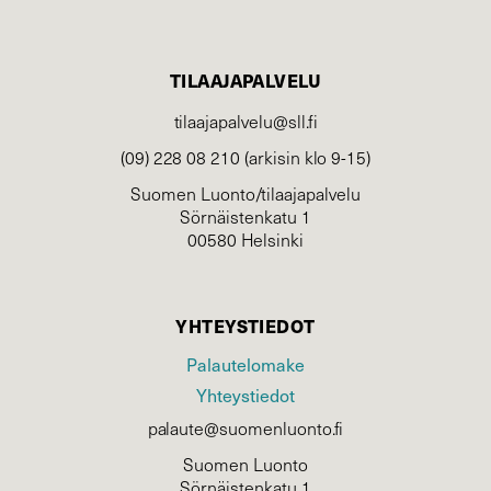
TILAAJAPALVELU
tilaajapalvelu@sll.fi
(09) 228 08 210 (arkisin klo 9-15)
Suomen Luonto/tilaajapalvelu
Sörnäistenkatu 1
00580 Helsinki
YHTEYSTIEDOT
Palautelomake
Yhteystiedot
palaute@suomenluonto.fi
Suomen Luonto
Sörnäistenkatu 1