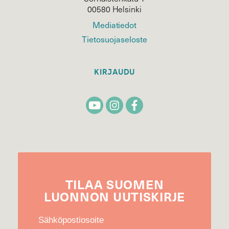
00580 Helsinki
Mediatiedot
Tietosuojaseloste
KIRJAUDU
TILAA
SUOMEN
LUONNON
UUTIS­KIRJE
Sähköpostiosoite