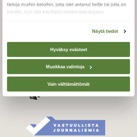
Tilaa digilukuoikeus
tietoja muihin tietoihin, joita olet antanut heille tai joita on
Äänestä parasta juttua
kerätty, kun olet käyttänyt heidän palvelujaan.
Tilaa uutiskirje
Näytä tiedot
SUOMEN LUONNON­
Hyväksy evästeet
SUOJELU­LIITTO
Suomen Luonto -lehden
Muokkaa valintoja
Suomen
kustantaja on
luonnonsuojelu­liitto
.
Vain välttämättömät